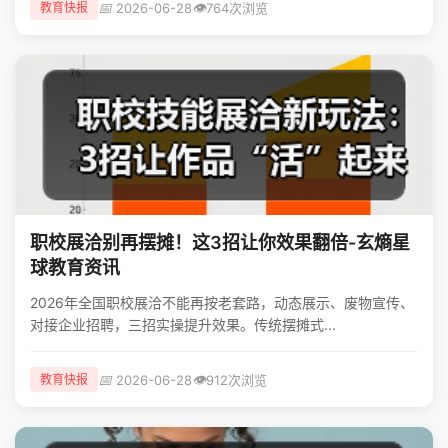
📅
👁️
2026-06-28
764次浏览
教育快报
职校展洽别再摆摊！这3招让你效果翻倍-玄熵星
球教育资讯
2026年全国职校展洽不能再按老套路，动态展示、废物宣传、
对接企业招聘，三招实操提升效果。传统摆摊式...
📅
👁️
2026-06-28
912次浏览
教育快报