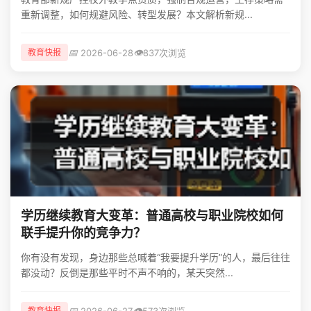
重新调整，如何规避风险、转型发展？本文解析新规...
📅
👁️
2026-06-28
837次浏览
教育快报
学历继续教育大变革：普通高校与职业院校如何
联手提升你的竞争力？
你有没有发现，身边那些总喊着“我要提升学历”的人，最后往往
都没动？反倒是那些平时不声不响的，某天突然...
📅
👁️
2026-06-27
573次浏览
教育快报