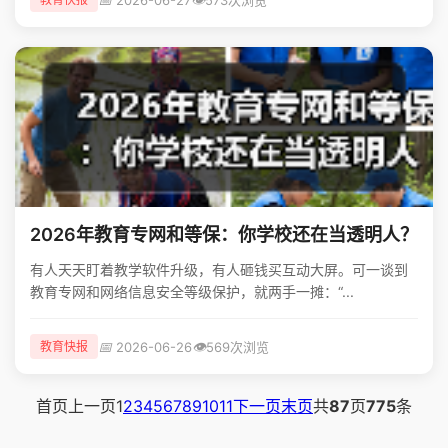
2026年教育专网和等保：你学校还在当透明人？
有人天天盯着教学软件升级，有人砸钱买互动大屏。可一谈到
教育专网和网络信息安全等级保护，就两手一摊：“...
📅
👁️
2026-06-26
569次浏览
教育快报
首页
上一页
1
2
3
4
5
6
7
8
9
10
11
下一页
末页
共
87
页
775
条