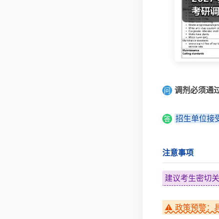
调剂必须通
问
招生单位接
答
注意事项
建议考生密切
⚠️ 政策预警