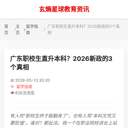
玄熵星球教育资讯
首
主
留学指
广东职校生直升本科？2026新政的3个真
>
页
页
南
相
广东职校生直升本科？2026新政的3
个真相
📅
2026-05-13 20:20
📂
留学指南
👁️
826次浏览
有人吹“职校生终于能翻身了”，也有人骂“本科文凭又
要贬值”。谁对？都扯淡。我一个在职业院校讲台上站