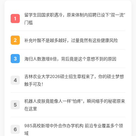
留学生回国求职遇冷，原来体制内招聘已设下“双一流”
1
门槛
2
补充叶酸不是越多越好，过量竟然有这些健康风险
3
海归人数激增8倍，背后竟是这个意想不到的原因
吉林农业大学2026硕士招生章程来了，你的硕士梦想
4
触手可及！
机器人皮肤竟能像人一样“怕疼”，瞬间缩手的秘密原来
5
在这里
985高校新增中外合作办学机构 前沿专业覆盖多个领
6
域