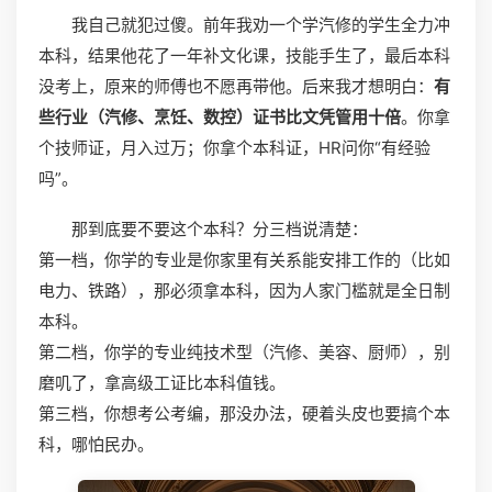
我自己就犯过傻。前年我劝一个学汽修的学生全力冲
本科，结果他花了一年补文化课，技能手生了，最后本科
没考上，原来的师傅也不愿再带他。后来我才想明白：
有
些行业（汽修、烹饪、数控）证书比文凭管用十倍
。你拿
个技师证，月入过万；你拿个本科证，HR问你“有经验
吗”。
那到底要不要这个本科？分三档说清楚：
第一档，你学的专业是你家里有关系能安排工作的（比如
电力、铁路），那必须拿本科，因为人家门槛就是全日制
本科。
第二档，你学的专业纯技术型（汽修、美容、厨师），别
磨叽了，拿高级工证比本科值钱。
第三档，你想考公考编，那没办法，硬着头皮也要搞个本
科，哪怕民办。