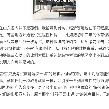
在山东省内并不是孤例。我留意到潍坊、临沂等地也在不同程度
是，有些地方开始尝试过程性评价——比如把初中三年的体育课
而不只是最后那一次考试。这种做法的逻辑是：避免考前突击，
到“习惯养成”而不是“应试冲刺”。从目前有限的数据来看，采取
动锻炼三次以上的比例大概比单纯终结性考试的地区高出不到三
说明方向可能是对的。
信过“只要考试就能解决一切”的逻辑。但现在看，这个判断可能
高，就像任何一项教育政策一样，会引发一系列系统性的行为调
训机构的广告会变多，甚至会出现专门针对中考体育的“提分训练
它们的出现意味着，原本那个“让孩子爱上运动”的纯真目标，已