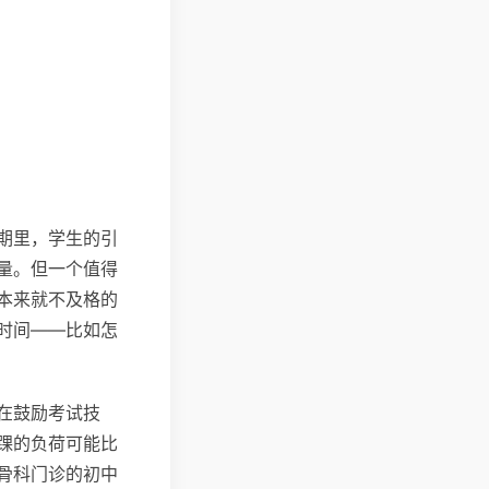
期里，学生的引
量。但一个值得
本来就不及格的
时间——比如怎
在鼓励考试技
踝的负荷可能比
骨科门诊的初中