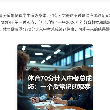
育分值能倒逼学生锻炼身体，也有人觉得这不过是给应试教育又
也倾向于第一种观点，但最近翻了一些2026年的教育数据和聊
。体育健康满分70分计入中考总成绩这件事，可能带来的结果