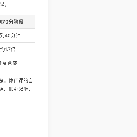
显。
育70分阶段
到40分钟
约1.7倍
不到两成
楚。体育课的自
绳、仰卧起坐，