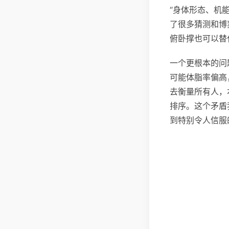
“身体形态、机
了很多猜测和博
俯卧撑也可以替
一个更根本的问
可能体脂率偏高
去衡量所有人，
排序。这个矛盾
到特别令人信服