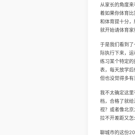
从家长的角度来
着如果你体育比
和体育提十分，
就开始请体育家
于是我们看到了
际执行下来，运
练习某个特定的
表，每天放学后
但也没觉得多有
我不太确定这里
档，合格了就给
视？或者像北京
拉不开差距又怎
聊城市的这份2