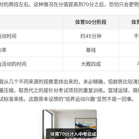
时的两倍左右。这种情况在分值提高到70分之后，恐怕只会更明
体育50分阶段
体
运动时间
约45分钟
不
伤率
基线
由活动的时间
大概四成
我从几个不同来源的观察里拼出来的，未必精确，但趋势比较清
量压缩，取而代之的是针对考试项目的重复训练。篮球运球、跳
试标准来练。这跟原本设想的“培养运动兴趣”显然不是一回事。