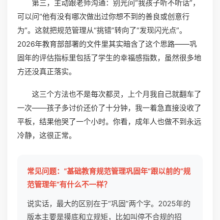
第三，主动跟老师沟通：别光问“我孩子听不听话”，
可以问“他有没有哪次做出过你想不到的善良或创意行
为”。这就把规范管理从“挑错”转向了“发现闪光点”。
2026年教育部部署的文件里其实暗含了这个思路——巩
固年的评估指标里包括了学生的幸福感指数，虽然很多地
方还没真正落实。
这三个方法也不是每次都灵，上个月我自己就翻车了
一次——孩子多讨价还价了十分钟，我一着急直接没收了
平板，结果他哭了一个小时。你看，成年人也做不到永远
冷静，这很正常。
常见问题：“基础教育规范管理巩固年”跟以前的“规
范管理年”有什么不一样？
说实话，最大的区别在于“巩固”两个字。2025年的
版本主要是摸底和立规矩，比如叫停不合规的招