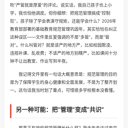
吹“严管就是厚爱”的评论。说实话，我自己孩子也上小
学，我也怕他调皮。但你细想：把规范管理搞成“控制
狂”，孩子除了学会表演守规矩，还能学会什么？2026年
教育部部署的基础教育规范管理巩固年，其实恰恰在纠正
这种误区——文件里反复强调的不是“多管”，而是“管
对”。什么叫管对？就是该严的地方严，比如校园欺凌、
违规补课、乱收费；不该严的地方别瞎严，比如课间十分
钟不让出教室、作业写到半夜。
我记得文件里有一句话大概意思是：规范管理的目的
是为了保障学生的身心健康和全面发展，不是为了整齐划
一。这句话我当时划了重点，可惜很多学校根本没看懂。
另一种可能：把“管理”变成“共识”
那真正有效的规范管理长什么样？我去年走访过南京