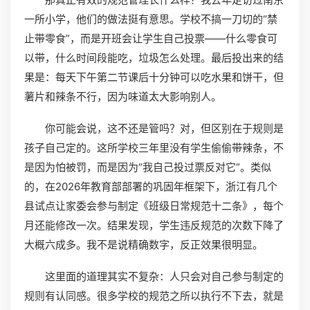
一所小学，他们的做法挺有意思。学校不搞一刀切的“禁
止带零食”，而是开班会让学生自己投票——什么零食可
以带，什么时间段能吃，垃圾怎么处理。最后投出来的结
果是：每天下午第二节课后十分钟可以吃水果和饼干，但
薯片和辣条不行，因为味道太大影响别人。
你可能会说，这不还是管吗？对，但区别在于规则是
孩子自己定的。这所学校三年里没有学生偷偷带辣条，不
是因为怕被罚，而是因为“我自己投过票反对它”。类似
的，在2026年教育部部署的巩固年框架下，浙江有几个
县试点让家委会参与制定《班级日常规范十二条》，每个
月还能修改一次。结果发现，学生违反规范的次数下降了
大概六成多。我不是说精确数字，反正效果很明显。
这里面的道理其实不复杂：人只会对自己参与制定的
规则有认同感。很多学校的规范之所以执行不下去，就是