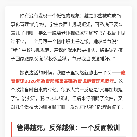
你有没有发现一个挺怪的现象：越是那些被吹成“军
事化管理”的学校，学生表面上规规矩矩，可私底下要么
蔫儿了吧唧，要么一脱离老师视线就彻底放飞？我反正见
过不少。上个月跟一个初中班主任吃饭，她叹着气说：
“我们学校狠抓规范，连课间喝水都要排队，结果呢？孩
子回家跟家长说‘学校像监狱’，气得我当晚没睡好。”
她说这话的时候，我脑子里突然就蹦出一个词——
教
育资讯2026年教育部部署基础教育规范管理巩固年
。这
个政策当时出来的时候，很多人第一反应是“又要加规矩
了”。说实话，我也这么想过。但后来仔细翻了文件，又
跟几个做校长的朋友聊了聊，发现可能我们都理解偏了。
管得越死，反弹越狠：一个反面教训