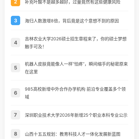
2
补充叶酸不是越多越好，过量竟然有这些健康风险
3
海归人数激增8倍，背后竟是这个意想不到的原因
吉林农业大学2026硕士招生章程来了，你的硕士梦想
4
触手可及！
机器人皮肤竟能像人一样“怕疼”，瞬间缩手的秘密原来
5
在这里
985高校新增中外合作办学机构 前沿专业覆盖多个领
6
域
7
深圳职业技术大学2026年新增25个职业本科专业公示
8
山西十五五规划：教育科技人才一体化发展新蓝图