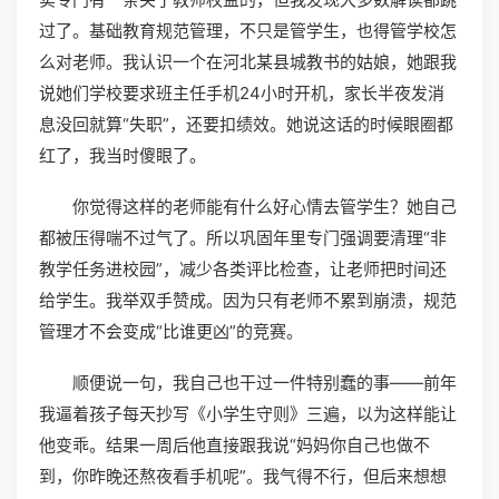
过了。基础教育规范管理，不只是管学生，也得管学校怎
么对老师。我认识一个在河北某县城教书的姑娘，她跟我
说她们学校要求班主任手机24小时开机，家长半夜发消
息没回就算“失职”，还要扣绩效。她说这话的时候眼圈都
红了，我当时傻眼了。
你觉得这样的老师能有什么好心情去管学生？她自己
都被压得喘不过气了。所以巩固年里专门强调要清理“非
教学任务进校园”，减少各类评比检查，让老师把时间还
给学生。我举双手赞成。因为只有老师不累到崩溃，规范
管理才不会变成“比谁更凶”的竞赛。
顺便说一句，我自己也干过一件特别蠢的事——前年
我逼着孩子每天抄写《小学生守则》三遍，以为这样能让
他变乖。结果一周后他直接跟我说“妈妈你自己也做不
到，你昨晚还熬夜看手机呢”。我气得不行，但后来想想