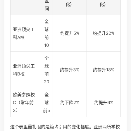
区
化）
化）
间
全
亚洲顶尖工
球
约提升5%
约提升22%
科A校
前
10
全
亚洲顶尖工
球
约提升3%
约提升18%
科B校
前
20
欧美参照校
全
C（常年前
球
约下降2%
约提升6%
3）
前5
这个表里最扎眼的是篇均引用的变化幅度。亚洲两所学校