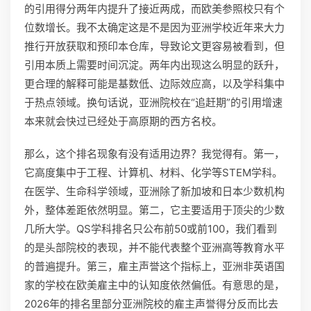
的引用得分两年内提升了接近两成，而欧美参照校只有个
位数增长。我不太确定这是不是因为亚洲学校近年来大力
推行开放获取和预印本仓库，导致论文更容易被看到，但
引用本质上需要时间沉淀。两年内出现这么明显的跃升，
更合理的解释可能是基数低、边际效应高，以及学科集中
于热点领域。换句话说，亚洲院校在“追赶期”的引用增速
本来就会快过已经处于高原期的西方名校。
那么，这个排名现象有没有适用边界？我觉得有。第一，
它高度集中于工程、计算机、材料、化学等STEM学科。
在医学、生命科学领域，亚洲除了新加坡和日本少数机构
外，整体差距依然明显。第二，它主要适用于顶尖的少数
几所大学。QS学科排名只公布前50或前100，我们看到
的是头部院校的表现，并不能代表整个亚洲高等教育水平
的普遍提升。第三，雇主声誉这个指标上，亚洲非英语国
家的学校在欧美雇主中的认知度依然偏低。有意思的是，
2026年的排名里部分亚洲院校的雇主声誉得分反而比去