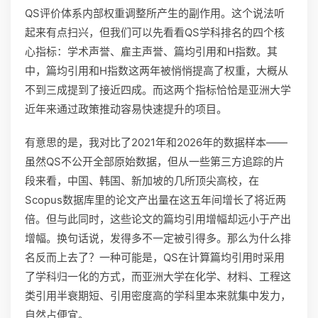
QS评价体系内部权重调整所产生的副作用。这个说法听
起来有点扫兴，但我们可以先看看QS学科排名的四个核
心指标：学术声誉、雇主声誉、篇均引用和H指数。其
中，篇均引用和H指数这两年被悄悄提高了权重，大概从
不到三成提到了接近四成。而这两个指标恰恰是亚洲大学
近年来通过政策推动容易快速提升的项目。
有意思的是，我对比了2021年和2026年的数据样本——
虽然QS不公开全部原始数据，但从一些第三方追踪的片
段来看，中国、韩国、新加坡的几所顶尖高校，在
Scopus数据库里的论文产出量在这五年间增长了将近两
倍。但与此同时，这些论文的篇均引用增幅却远小于产出
增幅。换句话说，发得多不一定被引得多。那么为什么排
名反而上去了？一种可能是，QS在计算篇均引用时采用
了学科归一化的方式，而亚洲大学在化学、材料、工程这
类引用半衰期短、引用密度高的学科里本来就集中发力，
自然占便宜。