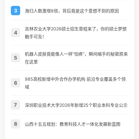
3
海归人数激增8倍，背后竟是这个意想不到的原因
吉林农业大学2026硕士招生章程来了，你的硕士梦想
4
触手可及！
机器人皮肤竟能像人一样“怕疼”，瞬间缩手的秘密原来
5
在这里
985高校新增中外合作办学机构 前沿专业覆盖多个领
6
域
7
深圳职业技术大学2026年新增25个职业本科专业公示
8
山西十五五规划：教育科技人才一体化发展新蓝图