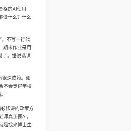
格的AI使用
能做什么？什么
e”，不写一行代
。期末作业是用
I帮了。据说选课
有很深依赖。如
会不会觉得学校
摇。
础必修课的政策方
师真正懂AI，
就是找来博士生