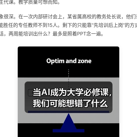
生代课。教学质量可想而知。
象很深。在一次内部研讨会上，某省属高校的教务处长说，他们计
但能胜任的专任教师不到15人。剩下的只能靠“先培训后上岗”的
话，两周能培训出什么？最多是照着PPT念一遍。