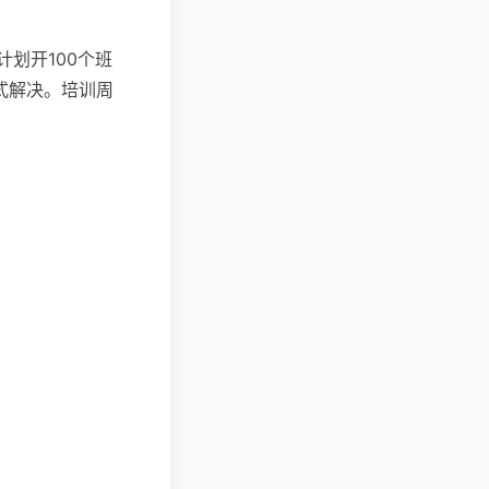
划开100个班
方式解决。培训周