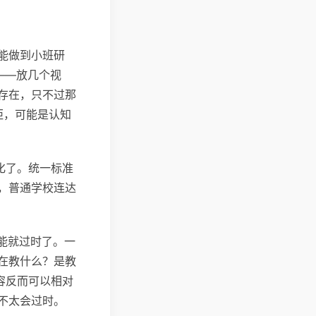
能做到小班研
——放几个视
存在，只不过那
差距，可能是认知
化了。统一标准
，普通学校连达
可能就过时了。一
在教什么？是教
容反而可以相对
不太会过时。