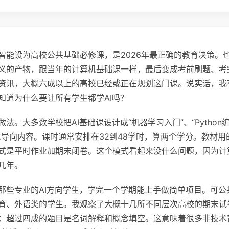
智能设为高校公共基础必修课，是2026年最正确的教育决策。
义的产物，跟当年的计算机基础课一样，最后变成考前刷题、考
资讯，大概六成以上的高校已经或正在规划这门课。说实话，我
知道为什么要让所有学生都学AI吗？
法。大多数学校把AI基础课设计成“机器学习入门”、“Python编
术导向内容。课时通常安排在32到48学时，算两个学分。教材用
式是平时作业加期末闭卷。这个模式看起来没什么问题，因为计
几年。
那些专业的AI方向学生，学完一个学期能上手做简单项目。可公
育、外语类的学生。我观察了大概十几所不同层次高校的期末试
：超过四成的题目是名词解释和概念填空。这意味着很多非技术