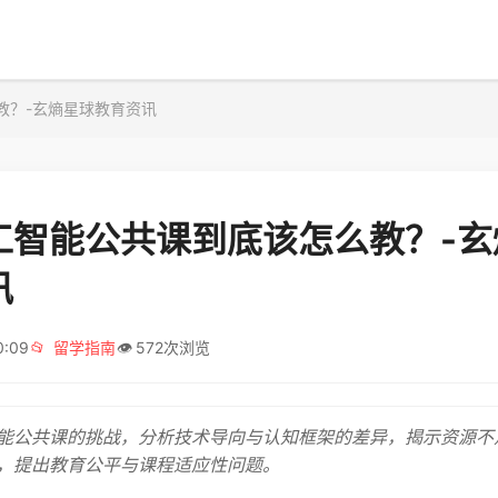
教？-玄熵星球教育资讯
工智能公共课到底该怎么教？-玄
讯
0:09
📂
留学指南
👁️
572次浏览
能公共课的挑战，分析技术导向与认知框架的差异，揭示资源不
，提出教育公平与课程适应性问题。