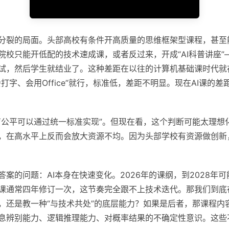
分裂的局面。头部高校有条件开高质量的思维框架型课程，甚至
院校只能开低配的技术速成课，或者反过来，开成“AI科普讲座”
试，然后学生就结业了。这种差距在以往的计算机基础课时代就
打字、会用Office”就行，标准低，差距不明显。现在AI课的
育公平可以通过统一标准实现”。但现在看，这个判断可能太理想
，在高水平上反而会放大资源不均。因为头部学校有资源做创新
答案的问题：AI本身在快速变化。2026年的课纲，到2028年
课通常四年修订一次，这节奏完全跟不上技术迭代。那我们到底
，还是教一种“与技术共处”的底层能力？如果是后者，那课程内
息辨别能力、逻辑推理能力、对概率结果的不确定性意识。这些