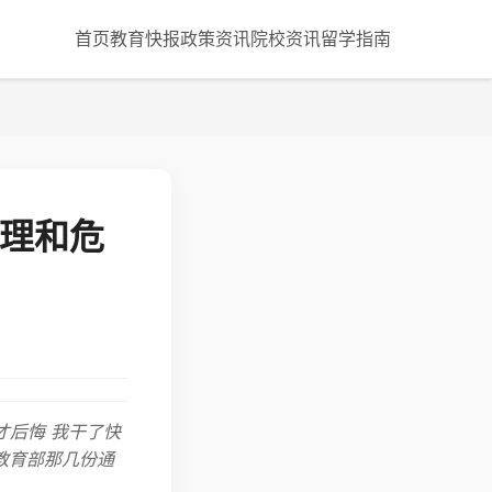
首页
教育快报
政策资讯
院校资讯
留学指南
管理和危
才后悔 我干了快
教育部那几份通