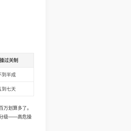
操过关制
不到半成
五到七天
百万划算多了。
分级——高危操