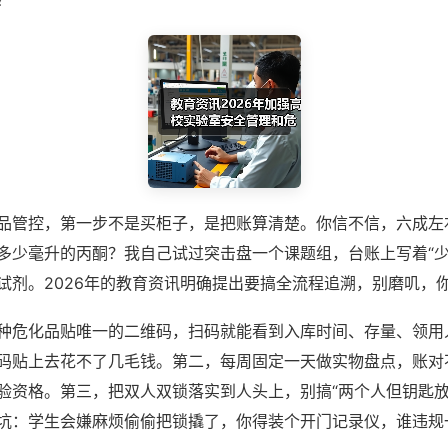
？
品管控，第一步不是买柜子，是把账算清楚。你信不信，六成左
多少毫升的丙酮？我自己试过突击盘一个课题组，台账上写着“少
试剂。2026年的教育资讯明确提出要搞全流程追溯，别磨叽，
种危化品贴唯一的二维码，扫码就能看到入库时间、存量、领用
码贴上去花不了几毛钱。第二，每周固定一天做实物盘点，账对
验资格。第三，把双人双锁落实到人头上，别搞“两个人但钥匙放
坑：学生会嫌麻烦偷偷把锁撬了，你得装个开门记录仪，谁违规