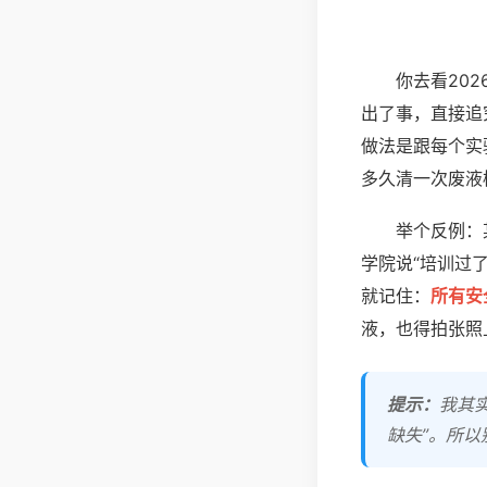
你去看20
出了事，直接追
做法是跟每个实
多久清一次废液
举个反例：
学院说“培训过
就记住：
所有安
液，也得拍张照
提示：
我其
缺失”。所