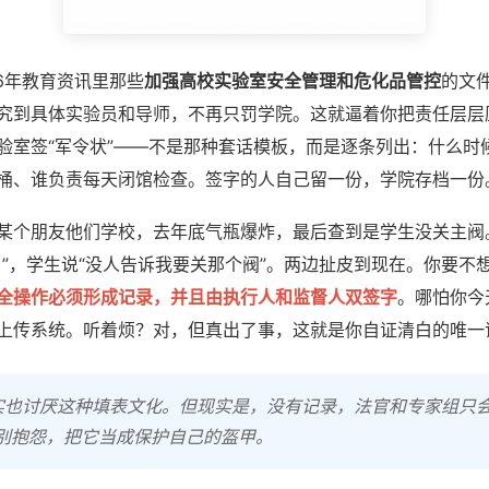
26年教育资讯里那些
加强高校实验室安全管理和危化品管控
的文
究到具体实验员和导师，不再只罚学院。这就逼着你把责任层层
验室签“军令状”——不是那种套话模板，而是逐条列出：什么时
桶、谁负责每天闭馆检查。签字的人自己留一份，学院存档一份
某个朋友他们学校，去年底气瓶爆炸，最后查到是学生没关主阀
了”，学生说“没人告诉我要关那个阀”。两边扯皮到现在。你要不
全操作必须形成记录，并且由执行人和监督人双签字
。哪怕你今
上传系统。听着烦？对，但真出了事，这就是你自证清白的唯一
实也讨厌这种填表文化。但现实是，没有记录，法官和专家组只会
以别抱怨，把它当成保护自己的盔甲。