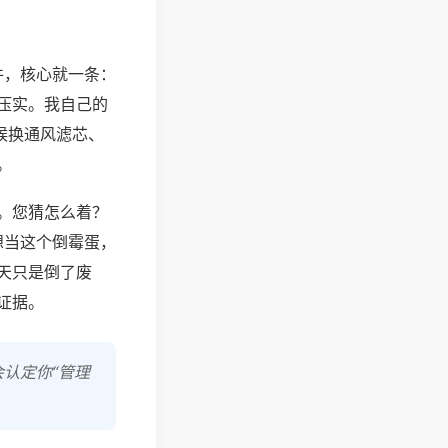
件，核心就一条：
压实。我自己的
候换通风滤芯、
。
。您猜怎么着？
想当这个倒霉蛋，
天只是倒了废
证据。
认定你“管理