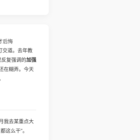
才后悔
打交道。去年教
里反复强调的
加强
还在糊弄。今天
。
月我去某重点大
都这么干”。