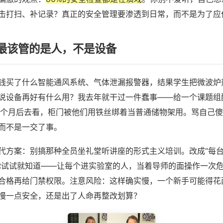
击打扫、补记录？真正的安全管理要渗透到日常，而不是为了应
最该管的是人，不是设备
钱买了什么智能通风系统、气体泄漏报警器，结果学生把微波炉
说设备再好有什么用？我去年就干过一件蠢事——给一个课题组
一个月后去看，柜门被他们用铁丝绑着当普通储物架用。骂自己
而不是一交了事。
代方案：别搞那种全员坐礼堂听讲座的形式主义培训。改成“每
你试试就知道——让每个进实验室的人，当着导师的面操作一次
合格再给门禁权限。注意风险：这样确实慢，一个新手可能得花
慢一点安全，还是出了人命再整改划算？