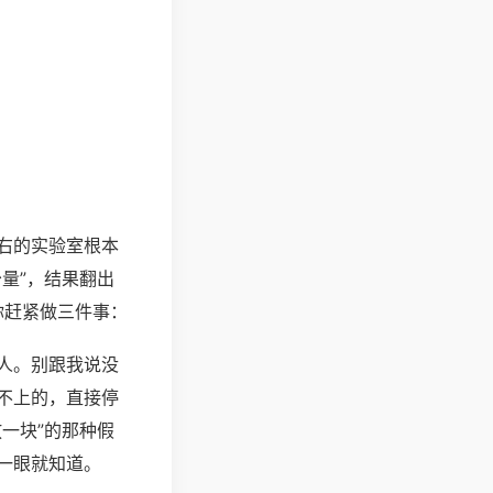
右的实验室根本
量”，结果翻出
你赶紧做三件事：
人。别跟我说没
不上的，直接停
一块”的那种假
一眼就知道。