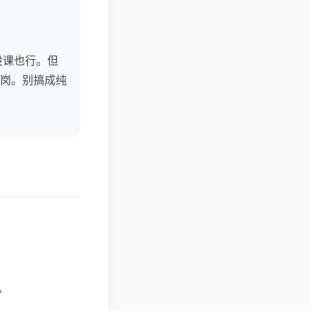
设课也行。但
岗。别搞成纯
。