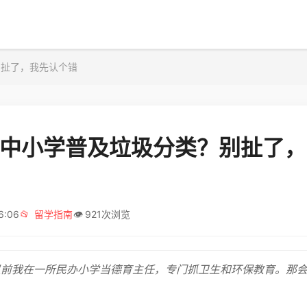
别扯了，我先认个错
6年中小学普及垃圾分类？别扯了
6:06
📂
留学指南
👁️
921次浏览
以前我在一所民办小学当德育主任，专门抓卫生和环保教育。那会儿