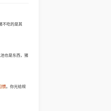
猪不吃的是其
电池也是东西，猪
习惯
。你光给规