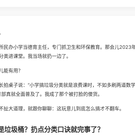
。
所民办小学当德育主任，专门抓卫生和环保教育。那会儿2023
分类进课堂。我当场就扔一边了。
儿能有用？
长拍桌子说：“小学搞垃圾分类就是浪费课时，不如多刷两道数学
教育部真就全面普及了。我成了那个被打脸的傻货。
不扯大道理，就跟你聊聊：这玩意儿到底怎么搞才不翻车。
是垃圾桶？扔点分类口诀就完事了？