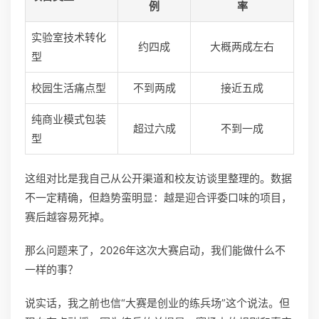
例
率
实验室技术转化
约四成
大概两成左右
型
校园生活痛点型
不到两成
接近五成
纯商业模式包装
超过六成
不到一成
型
这组对比是我自己从公开渠道和校友访谈里整理的。数据
不一定精确，但趋势蛮明显：越是迎合评委口味的项目，
赛后越容易死掉。
那么问题来了，2026年这次大赛启动，我们能做什么不
一样的事？
说实话，我之前也信“大赛是创业的练兵场”这个说法。但