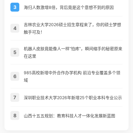
3
海归人数激增8倍，背后竟是这个意想不到的原因
吉林农业大学2026硕士招生章程来了，你的硕士梦想
4
触手可及！
机器人皮肤竟能像人一样“怕疼”，瞬间缩手的秘密原来
5
在这里
985高校新增中外合作办学机构 前沿专业覆盖多个领
6
域
7
深圳职业技术大学2026年新增25个职业本科专业公示
8
山西十五五规划：教育科技人才一体化发展新蓝图