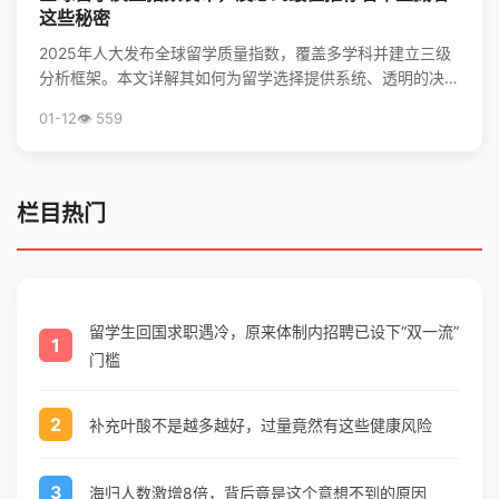
这些秘密
2025年人大发布全球留学质量指数，覆盖多学科并建立三级
分析框架。本文详解其如何为留学选择提供系统、透明的决策
支持，并揭秘全球留学最优推荐名单。
01-12
👁️ 559
栏目热门
留学生回国求职遇冷，原来体制内招聘已设下“双一流”
1
门槛
2
补充叶酸不是越多越好，过量竟然有这些健康风险
3
海归人数激增8倍，背后竟是这个意想不到的原因