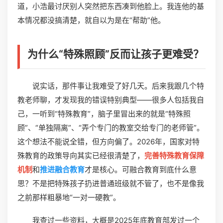
道，小浩最讨厌别人突然把东西凑到他脸上。我连他的基
本情况都没搞清楚，就自以为是在“帮助”他。
为什么“特殊照顾”反而让孩子更难受？
说实话，那件事让我难受了好几天。后来我跟几个特
教老师聊，才发现我的错误特别典型——很多人包括我自
己，一听到“特殊教育”，脑子里冒出来的就是“特殊照
顾”、“单独隔离”、“弄个专门的教室交给专门的老师管”。
这个想法不能说全错，但方向偏了。2026年，国家对特
殊教育的政策导向其实已经很清楚了，
完善特殊教育保障
机制
和
推进融合教育
才是核心。可融合教育到底什么意
思？不是把特殊孩子扔进普通班级就不管了，也不是像我
之前那样粗暴地“一对一硬教”。
我查过一些资料，大概是2025年底教育部发过一个