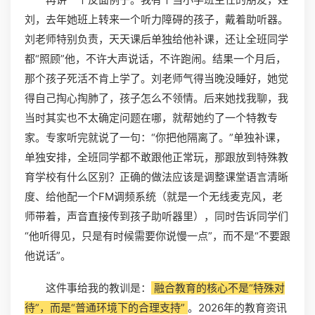
刘，去年她班上转来一个听力障碍的孩子，戴着助听器。
刘老师特别负责，天天课后单独给他补课，还让全班同学
都“照顾”他，不许大声说话，不许跑闹。结果一个月后，
那个孩子死活不肯上学了。刘老师气得当晚没睡好，她觉
得自己掏心掏肺了，孩子怎么不领情。后来她找我聊，我
当时其实也不太确定问题在哪，就帮她约了一个特教专
家。专家听完就说了一句：“你把他隔离了。”单独补课，
单独安排，全班同学都不敢跟他正常玩，那跟放到特殊教
育学校有什么区别？正确的做法应该是调整课堂语言清晰
度、给他配一个FM调频系统（就是一个无线麦克风，老
师带着，声音直接传到孩子助听器里），同时告诉同学们
“他听得见，只是有时候需要你说慢一点”，而不是“不要跟
他说话”。
这件事给我的教训是：
融合教育的核心不是“特殊对
待”，而是“普通环境下的合理支持”
。2026年的教育资讯