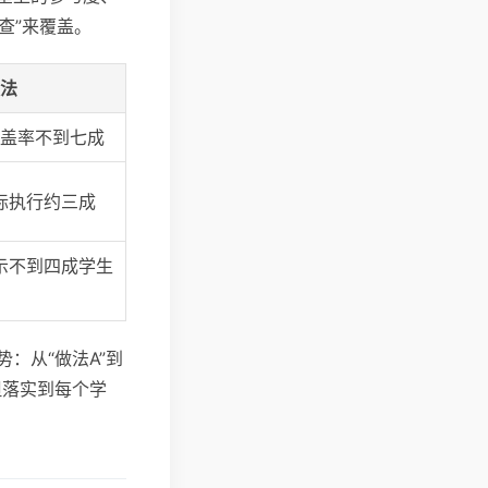
查”来覆盖。
法
盖率不到七成
际执行约三成
示不到四成学生
：从“做法A”到
但落实到每个学