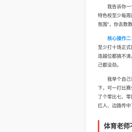
我告诉你一
特色校至少每周
氛围”，你去数
核心操作二
至少打十场正式
连越位都搞不清
己都没劲。
我举个自己
下，可一打比赛
了个零比七、零
扛人、边路传中
体育老师