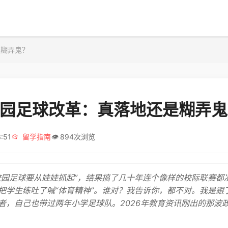
是糊弄鬼？
6校园足球改革：真落地还是糊弄
:51
📂
留学指南
👁️
894次浏览
校园足球要从娃娃抓起”，结果搞了几十年连个像样的校际联赛都
把学生练吐了喊“体育精神”。谁对？我告诉你，都不对。我是跟
者，自己也带过两年小学足球队。2026年教育资讯刚出的那波