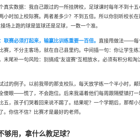
个真实数据：我自己跟过的一所挂牌校，足球课时每年不到十五
两小时加上校际赛。两者差多少？不到五倍。所以你别听校长在
数操场上跑的球是篮球还是足球，一数一个准。
：联赛必须打起来，输赢比训练重要一百倍。
直接甩做法——每
比赛，不分主客场，就在自己县里约。中间插一句：你让学生练
。末尾补一句风险：别搞成“友谊赛”互相放水，必须有积分和淘
试过的例子。以前我带的那支校队，每天放学练一个半小时，颠
全傻眼——慌了，不会跑位。后来我逼着他们每周跟隔壁镇打一
比五，孩子们哭着回来说不踢了。结果呢？一个学期后，那帮小
了。你信不信？比赛才是最好的老师。
不够用，拿什么教足球？