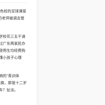
特色校的足球课是
的老师被调去管
学校花三五千请
过广东两家民办
使用生均经费购
懂小孩子心理
哨的“青训体
轮换，那是十二岁
车？扯淡。