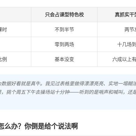
只会占课型特色校
真抓实干
课时
不到半节
两节
零到两场
十几场
比例
基本没变
六成以上
为数据好看就是真牛。我见过表格里做得漂漂亮亮、实地一塌糊
果，挑个周五下午去操场站十分钟——听到的是哨声和喊叫，还
怎么办？你倒是给个说法啊