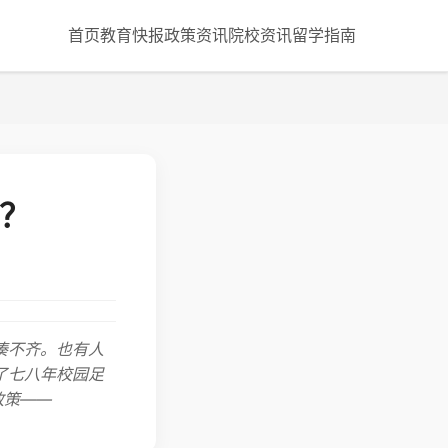
首页
教育快报
政策资讯
院校资讯
留学指南
鬼？
凑不齐。也有人
了七八年校园足
政策——