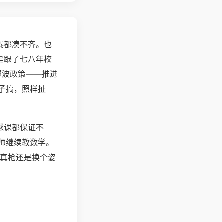
赛都凑不齐。也
是跟了七八年校
那波政策——推进
子搞，照样扯
球课都保证不
师继续教数学。
刀真枪还是换个姿