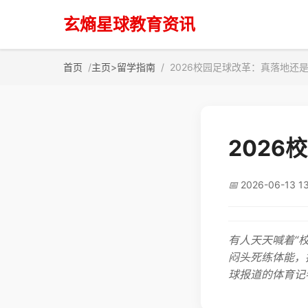
玄熵星球教育资讯
首页
主页
>
留学指南
2026校园足球改革：真落地还
202
📅
2026-06-13 13
有人天天喊着“
闷头死练体能，
球报道的体育记