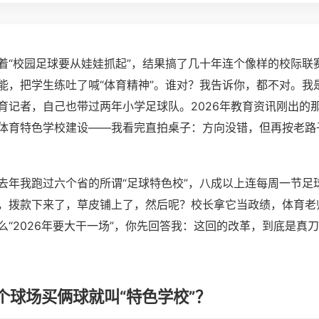
着“校园足球要从娃娃抓起”，结果搞了几十年连个像样的校际联
能，把学生练吐了喊“体育精神”。谁对？我告诉你，都不对。我
育记者，自己也带过两年小学足球队。2026年教育资讯刚出的
体育特色学校建设——我看完直拍桌子：方向没错，但再按老路
去年我跑过六个省的所谓“足球特色校”，八成以上连每周一节足
，拨款下来了，草皮铺上了，然后呢？校长拿它当政绩，体育老
么“2026年要大干一场”，你先回答我：这回的改革，到底是真
个球场买俩球就叫“特色学校”？