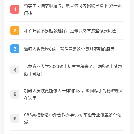
留学生回国求职遇冷，原来体制内招聘已设下“双一流”
1
门槛
2
补充叶酸不是越多越好，过量竟然有这些健康风险
3
海归人数激增8倍，背后竟是这个意想不到的原因
吉林农业大学2026硕士招生章程来了，你的硕士梦想
4
触手可及！
机器人皮肤竟能像人一样“怕疼”，瞬间缩手的秘密原来
5
在这里
985高校新增中外合作办学机构 前沿专业覆盖多个领
6
域