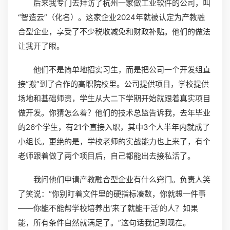
后来我专门去拜访了杭州一家做工业软件的公司，叫
“智造云”（化名）。这家企业2024年就被认定为产教融
合型企业，享受了不少税收减免和财政补贴。他们的做法
让我开了眼。
他们不是简单地招实习生，而是把公司一个开发组直
接“搬”到了合作的高职院校里。公司提供项目，学校提供
场地和基础师资，学生从大二下学期开始就跟着真实项目
做开发。你猜怎么着？他们的技术总监告诉我，去年毕业
的26个学生，有21个直接入职，其中3个人半年内就成了
小组长。更绝的是，学校老师的实战能力也上来了，有个
老师跟着做了两个项目后，自己都能出去接私活了。
我问他们申请产教融合型企业有什么窍门。负责人笑
了笑说：“你别盯着文件里的硬指标凑数，你就想一件事
——你能不能帮学校培养出‘来了就能干活’的人？如果
能，所有条件自然就满足了。”这句话我记到现在。