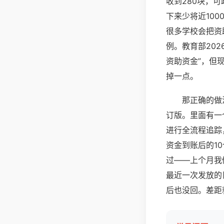
收到280块，可
下来少将近10
很多学校会把资
例。教育部20
资助资金”，但
掉一点。
那正确的做
订版。里面有一
进行全流程追踪
资金到账后的1
过——上个月我
最近一次发放的
后也没回。差距