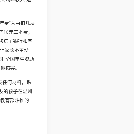
年费”为由扣几块
10元工本费，
0块进了银行和学
，但家长不主动
录“全国学生资助
系你核实。
交任何材料，系
友的孩子在温州
是教育部想推的