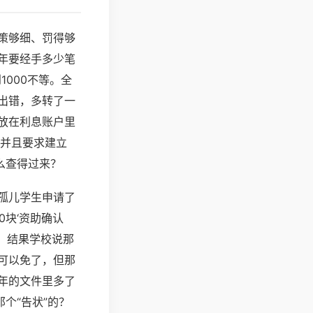
策够细、罚得够
年要经手多少笔
1000不等。全
出错，多转了一
放在利息账户里
，并且要求建立
么查得过来？
孤儿学生申请了
0块‘资助确认
，结果学校说那
可以免了，但那
年的文件里多了
个“告状”的？