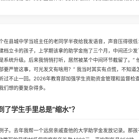
个在县城中学当班主任的老同学半夜给我发语音，声音压得很低
建档立卡的孩子，上学期该拿的助学金拖了三个月，中间还少发了
是系统升级。后来我悄悄打听，居然被某个中间环节截留了。” 
部要严管这事，可光发文有啥用？” 我当时其实有点慌，不知道
听过不止一回。2026年教育部加强学生资助资金管理和监督检
我们想的要复杂得多。
到了学生手里总是“缩水”？
例子。去年我帮一个远房亲戚查他的大学助学金发放记录。那孩