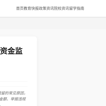
首页
教育快报
政策资讯
院校资讯
留学指南
下资金监
截留的常见原因，
金额、举报违规
。