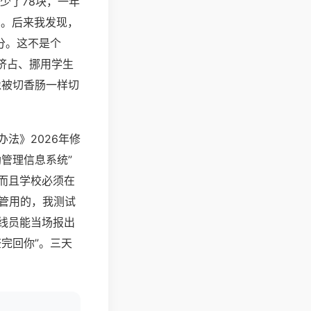
少了78块，一年
多。后来我发现，
分。这不是个
挤占、挪用学生
像被切香肠一样切
法》2026年修
管理信息系统”
而且学校必须在
管用的，我测试
线员能当场报出
完回你”。三天