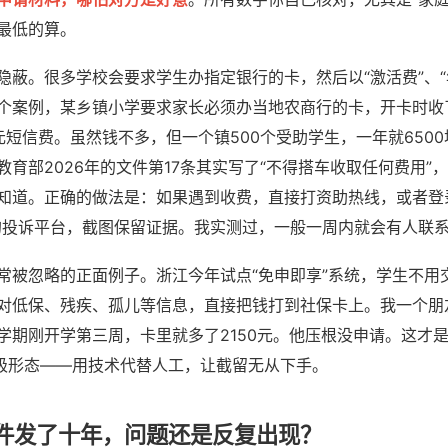
最低的算。
隐蔽。很多学校会要求学生办指定银行的卡，然后以“激活费”、“
个案例，某乡镇小学要求家长必须办当地农商行的卡，开卡时收了
元短信费。虽然钱不多，但一个镇500个受助学生，一年就650
教育部2026年的文件第17条其实写了“不得搭车收取任何费用”
知道。正确的做法是：如果遇到收费，直接打资助热线，或者登
的投诉平台，截图保留证据。我实测过，一般一周内就会有人联
常被忽略的正面例子。浙江今年试点“免申即享”系统，学生不用
对低保、残疾、孤儿等信息，直接把钱打到社保卡上。我一个朋
学期刚开学第三周，卡里就多了2150元。他压根没申请。这才
终极形态——用技术代替人工，让截留无从下手。
件发了十年，问题还是反复出现？