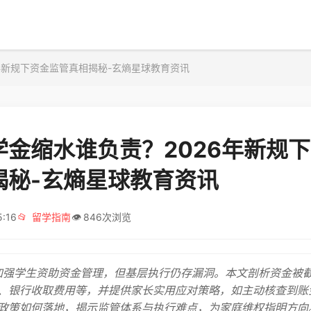
年新规下资金监管真相揭秘-玄熵星球教育资讯
学金缩水谁负责？2026年新规
揭秘-玄熵星球教育资讯
5:16
📂
留学指南
👁️
846次浏览
部加强学生资助资金管理，但基层执行仍存漏洞。本文剖析资金被
、银行收取费用等，并提供家长实用应对策略，如主动核查到账
政策如何落地，揭示监管体系与执行难点，为家庭维权指明方向