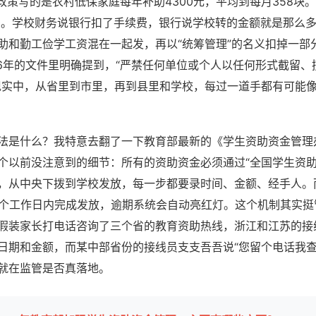
政策写的是农村低保家庭每年补助4300元，平均到每月358块。
00。学校财务说银行扣了手续费，银行说学校转的金额就是那么
助和勤工俭学工资混在一起发，再以“统筹管理”的名义扣掉一部
26年的文件里明确提到，“严禁任何单位或个人以任何形式截留、
现实中，从省里到市里，再到县里和学校，每过一道手都有可能
法是什么？我特意去翻了一下教育部最新的《学生资助资金管理办
个以前没注意到的细节：所有的资助资金必须通过“全国学生资助
，从中央下拨到学校发放，每一步都要录时间、金额、经手人。
0个工作日内完成发放，逾期系统会自动亮红灯。这个机制其实挺
假装家长打电话咨询了三个省的教育资助热线，浙江和江苏的接
日期和金额，而某中部省份的接线员支支吾吾说“您留个电话我查
就在监管是否真落地。