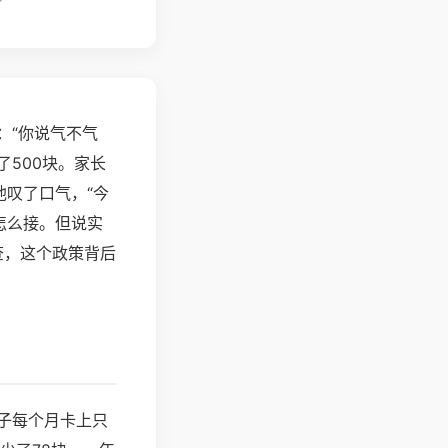
：“你说气不气
500块。家长
他叹了口气，“今
怎么接。但说实
查，这个政策背后
子每个月卡上只