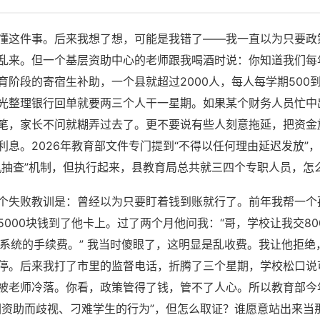
懂这件事。后来我想了想，可能是我错了——我一直以为只要政
乱来。但一个基层资助中心的老师跟我喝酒时说：你知道我们每
阶段的寄宿生补助，一个县就超过2000人，每人每学期500到
光整理银行回单就要两三个人干一星期。如果某个财务人员忙中
笔，家长不问就糊弄过去了。更不要说有些人刻意拖延，把资金
利息。2026年教育部文件专门提到“不得以任何理由延迟发放”
机抽查”机制，但执行起来，县教育局总共就三四个专职人员，怎
个失败教训是：曾经以为只要盯着钱到账就行了。前年我帮一个
5000块钱到了他卡上。过了两个月他问我：“哥，学校让我交80
入系统的手续费。” 我当时傻眼了，这明显是乱收费。我让他拒绝
停。后来我打了市里的监督电话，折腾了三个星期，学校松口说
被老师冷落。你看，政策管得了钱，管不了人心。所以教育部今
因资助而歧视、刁难学生的行为”，但怎么取证？谁愿意站出来当那