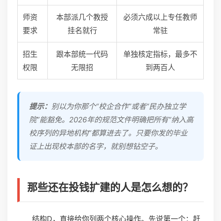
师资
本部派几个教授
必须六成以上专任教师
要求
挂名就行
常驻
招生
跟本部统一代码
单独核定指标，最多不
权限
无限招
到两百人
提示：
别以为你那个“校企合作”或者“民办独立学
院”能豁免。2026年的规范文件明确把所有“纳入高
校序列的异地机构”都算进去了。只要你发的毕业
证上出现校本部的名字，就别想钻空子。
那些还在投钱扩建的人是怎么想的？
结构D，直接给你列两个核心操作。先说第一个：赶