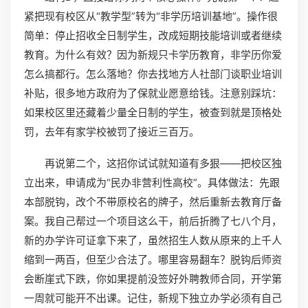
紧把现有校区从“教学型”转为“非学历培训基地”。操作很
简单：停止招收全日制学生，改成短期技能培训或者继续
教育。为什么有效？因为新规只卡学历教育，非学历你爱
怎么搞都行。怎么落地？你去找地方人社部门谈职业培训
补贴，很多地方政府为了保就业愿意给钱。注意别踩坑：
如果校区里还藏着少量全日制的学生，被查到就是顶格处
罚，去年有家学校被罚了接近三百万。
再说第二个，这招你试试就知道有多狠——把校区独
立出来，申请成为“民办非营利性高校”。具体做法：先跟
本部脱钩，改个不带原校名的牌子，然后重新去教育厅备
案。我自己帮过一个项目这么干，前后折腾了七八个月，
新的办学许可证拿下来了，虽然招生人数从原来的上千人
缩到一两百，但至少合法了。哪里容易翻车？脱钩后师资
会断崖式下跌，你如果提前没签好外聘教师合同，开学第
一周就可能开不出课。记住，新规下独立办学必须有自己