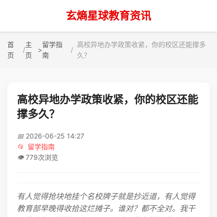
玄熵星球教育资讯
首
主
留学指
高校异地办学政策收紧，你的校区还能撑多
>
页
页
南
久？
高校异地办学政策收紧，你的校区还能
撑多久？
📅
2026-06-25 14:27
📂
留学指南
👁️
779次浏览
有人觉得抢块地挂个名校牌子就是抄近道，有人觉得
教育部早晚得收拾这烂摊子。谁对？都不全对。我干