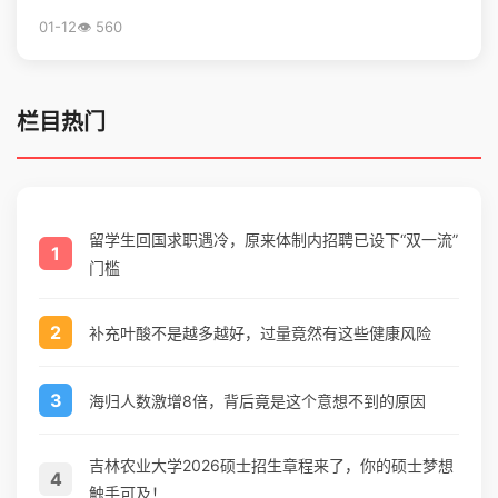
支持，并揭秘全球留学最优推荐名单。
01-12
👁️ 560
栏目热门
留学生回国求职遇冷，原来体制内招聘已设下“双一流”
1
门槛
2
补充叶酸不是越多越好，过量竟然有这些健康风险
3
海归人数激增8倍，背后竟是这个意想不到的原因
吉林农业大学2026硕士招生章程来了，你的硕士梦想
4
触手可及！