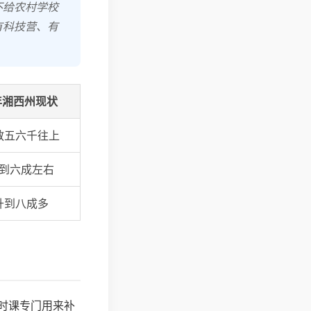
不给农村学校
有科技营、有
年湘西州现状
教五六千往上
到六成左右
升到八成多
时课专门用来补