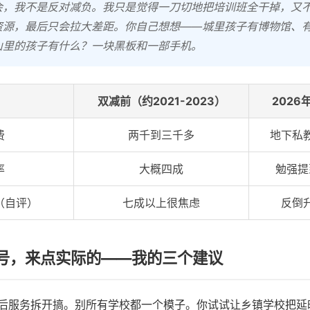
会，我不是反对减负。我只是觉得一刀切地把培训班全干掉，又
资源，最后只会拉大差距。你自己想想——城里孩子有博物馆、
山里的孩子有什么？一块黑板和一部手机。
双减前（约2021-2023）
2026
费
两千到三千多
地下私
率
大概四成
勉强提
（自评）
七成以上很焦虑
反倒
号，来点实际的——我的三个建议
后服务拆开搞。别所有学校都一个模子。你试试让乡镇学校把延