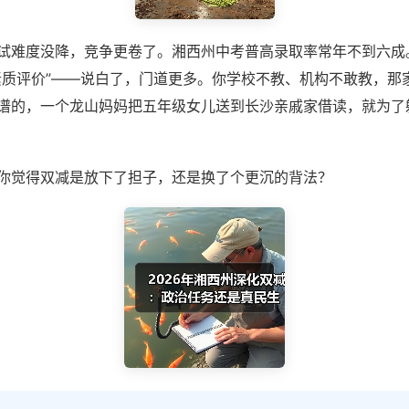
试难度没降，竞争更卷了。湘西州中考普高录取率常年不到六成。
素质评价”——说白了，门道更多。你学校不教、机构不敢教，那
谱的，一个龙山妈妈把五年级女儿送到长沙亲戚家借读，就为了
你觉得双减是放下了担子，还是换了个更沉的背法？