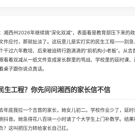
：湘西州2026年继续搞“深化双减”，表面看是教育部压下来的
文件应付，那就扯淡了。这玩意儿是实打实的民生工程——别急
个干过六年教培、后来被迫转行跑滴滴的“前机构小老板”。从吉
眼看着双减从一纸文件变成家长群里的骂战、学校里的延时课、
着桌子跟你说点真话。
民生工程？你先问问湘西的家长信不信
去年底我拉一个吉首的家长，她女儿初二。学校作业少了，延时
刷抖音。她急得花八百块一小时请了个大学生上门补数学。结果
负？这叫把压力转给家长自己扛。