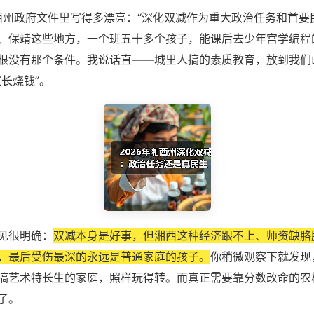
湘西州政府文件里写得多漂亮：“深化双减作为重大政治任务和首要
、保靖这些地方，一个班五十多个孩子，能课后去少年宫学编程
根没有那个条件。我说话直——城里人搞的素质教育，放到我们
长烧钱”。
见很明确：
双减本身是好事，但湘西这种经济跟不上、师资缺胳
，最后受伤最深的永远是普通家庭的孩子。
你稍微观察下就发现
搞艺术特长生的家庭，照样玩得转。而真正需要靠分数改命的农
了。