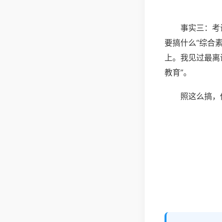
事实三：考
要搞什么“综合
上。我见过最离
教育”。
照这么搞，