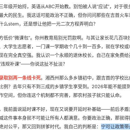
三年级开始捋，英语从ABC开始教。别怕被人说“应试”，对于很
最大的民生。我这话可能政治不正确，但你问问那些在吉首火车
什么stem，还是想让他把一元二次方程弄明白？
方低价“微课包”。你州教育局别光罚款啊。与其让家长花几百块
、大学生志愿者，一门课一学期收个几十到一百多，就在学校或
现在完全真空强。我认识一个永顺的退休校长，自己在家免费给
“违规补课”——你说这扯不扯淡？
录取别再一条线卡死
。湘西州那么多乡镇初中，跟吉首的学校比
比例？去年只有不到三成的乡镇学生享受到。2026年能不能提
作空间，但你连这个机制都不完善，那农村孩子就只能认命。
，我前面说延时课不好，现在又说要开延时补基础——前后矛盾
减这件事本身就不可能让所有人都满意。你要政治正确，那就得
绝对公平，那又回到拼爹时代。我自己的判断是：
宁可让政策带