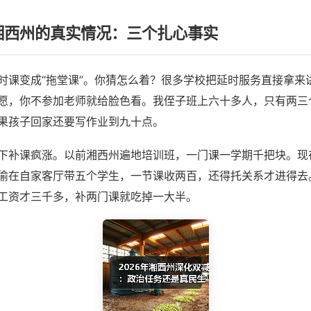
年湘西州的真实情况：三个扎心事实
时课变成“拖堂课”。你猜怎么着？很多学校把延时服务直接拿来
愿，你不参加老师就给脸色看。我侄子班上六十多人，只有两三
果孩子回家还要写作业到九十点。
下补课疯涨。以前湘西州遍地培训班，一门课一学期千把块。现
偷在自家客厅带五个学生，一节课收两百，还得托关系才进得去
工资才三千多，补两门课就吃掉一大半。