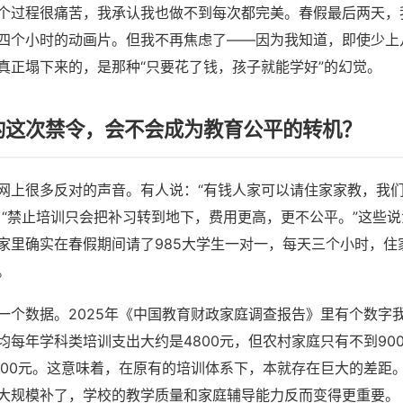
个过程很痛苦，我承认我也做不到每次都完美。春假最后两天，
四个小时的动画片。但我不再焦虑了——因为我知道，即使少上
真正塌下来的，是那种“只要花了钱，孩子就能学好”的幻觉。
年的这次禁令，会不会成为教育公平的转机？
网上很多反对的声音。有人说：“有钱人家可以请住家家教，我
：“禁止培训只会把补习转到地下，费用更高，更不公平。”这些
家里确实在春假期间请了985大学生一对一，每天三个小时，住
。
一个数据。2025年《中国教育财政家庭调查报告》里有个数字
均每年学科类培训支出大约是4800元，但农村家庭只有不到90
000元。这意味着，在原有的培训体系下，本就存在巨大的差距
大规模补了，学校的教学质量和家庭辅导能力反而变得更重要。