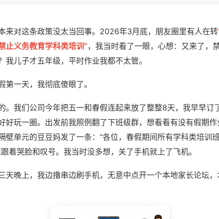
本来对这条政策没太当回事。2026年3月底，朋友圈里有人在转
禁止义务教育学科类培训”
，我当时看了一眼，心想：又来了，
？我儿子才五年级，平时作业我都不太管。
假第一天，我彻底傻眼了。
的。我们公司今年把五一和春假连起来放了整整8天，我早早订
好好玩一圈。出发前我照例翻了下班级群，想看看有没有假期作
隔壁单元的豆豆妈发了一条：“各位，春假期间所有学科类培训
面跟着哭脸和叹号。我当时没多想，关了手机就上了飞机。
三天晚上，我边撸串边刷手机，无意中点开一个本地家长论坛，