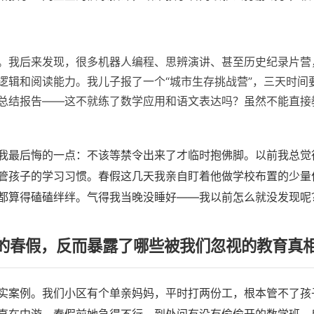
。我后来发现，很多机器人编程、思辨演讲、甚至历史纪录片营
逻辑和阅读能力。我儿子报了一个“城市生存挑战营”，三天时间
总结报告——这不就练了数学应用和语文表达吗？虽然不能直接
我最后悔的一点：不该等禁令出来了才临时抱佛脚。以前我总觉
管孩子的学习习惯。春假这几天我亲自盯着他做学校布置的少量
都算得磕磕绊绊。气得我当晚没睡好——我以前怎么就没发现呢
的春假，反而暴露了哪些被我们忽视的教育真
实案例。我们小区有个单亲妈妈，平时打两份工，根本管不了孩