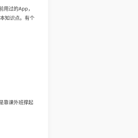
用过的App，
课本知识点。有个
是靠课外班撑起