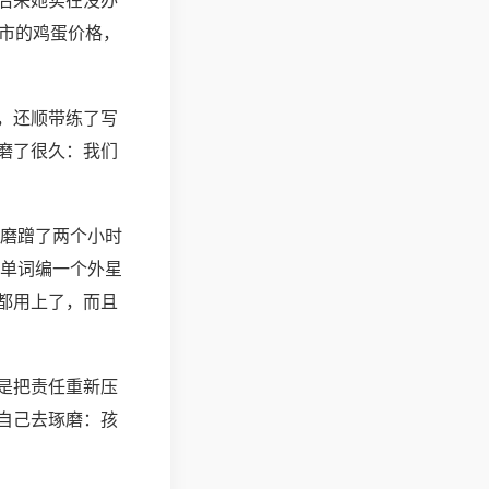
后来她实在没办
超市的鸡蛋价格，
，还顺带练了写
磨了很久：我们
他磨蹭了两个小时
个单词编一个外星
都用上了，而且
是把责任重新压
自己去琢磨：孩