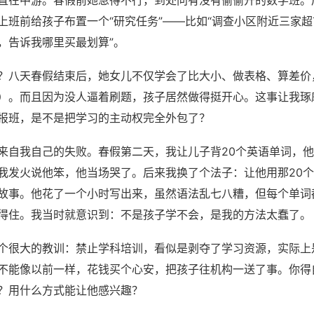
直在中游。春假前她急得不行，到处问有没有偷偷开的数学班。
上班前给孩子布置一个“研究任务”——比如“调查小区附近三家
，告诉我哪里买最划算”。
？八天春假结束后，她女儿不仅学会了比大小、做表格、算差价
）。而且因为没人逼着刷题，孩子居然做得挺开心。这事让我琢
报班，是不是把学习的主动权完全外包了？
来自我自己的失败。春假第二天，我让儿子背20个英语单词，
我发火说他笨，他当场哭了。后来我换了个法子：让他用那20
故事。他花了一个小时写出来，虽然语法乱七八糟，但每个单词
得住。我当时就意识到：不是孩子学不会，是我的方法太蠢了。
个很大的教训：禁止学科培训，看似是剥夺了学习资源，实际上
不能像以前一样，花钱买个心安，把孩子往机构一送了事。你得
？用什么方式能让他感兴趣？