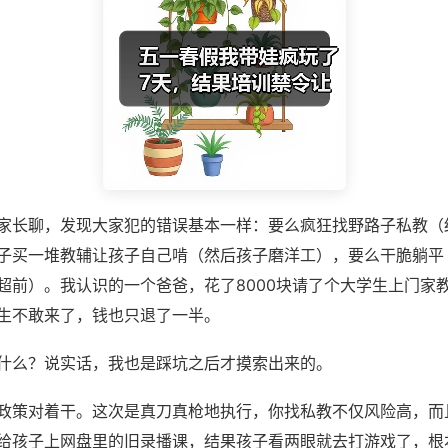
家长聊，发现大家犯的错误基本一样：要么疯狂找野路子私教（
子买一堆教辅让孩子自己啃（然后孩子磨洋工），要么干脆躺平
超前）。我认识的一个爸爸，花了8000块请了个大学生上门家
生不敢来了，钱也只退了一半。
什么？说实话，我也是踩坑之后才摸索出来的。
政策对着干。这次是真刀真枪地执行，你找私教不仅风险高，而
给孩子上网盘里的旧录播课，结果孩子看两眼就去打游戏了，根