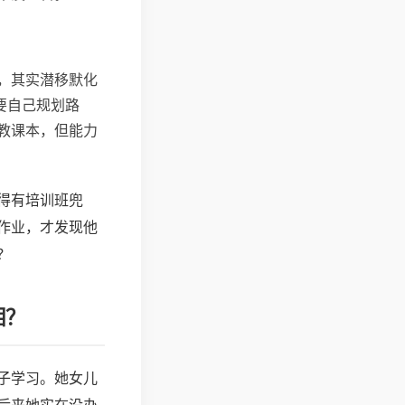
，其实潜移默化
要自己规划路
教课本，但能力
得有培训班兜
作业，才发现他
？
相？
子学习。她女儿