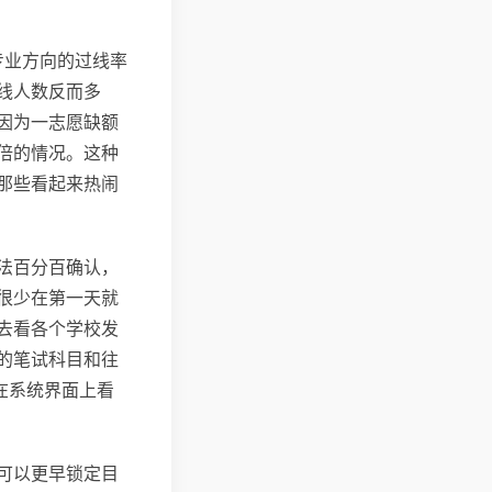
专业方向的过线率
线人数反而多
因为一志愿缺额
倍的情况。这种
那些看起来热闹
法百分百确认，
很少在第一天就
去看各个学校发
的笔试科目和往
在系统界面上看
可以更早锁定目