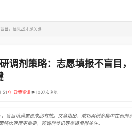
不盲目，信息战才是关键
6考研调剂策略：志愿填报不盲目
键
4:51
📂
政策资讯
👁️
1007次浏览
态下，盲目填满志愿未必有效。文章指出，成功案例多集中在调剂
策略比速度更重要，预调剂登记等渠道值得关注。