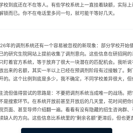
学校到底还在不在等人。有些学校系统上一直挂着缺额，实际上
解锁而已。你不在电话里多问一句，就可能干等好几天。
026年的调剂系统还有一个容易被忽视的新现象：部分学校开始使
己的研究生院网站上提前收集了调剂意向。这些信息在研招网的
只盯着官方系统，等于放弃了很大一块潜在的匹配机会。我听说
放出来的名额，其实一半以上已经在预调剂阶段有过接触了。剩
开的。这个比例到底是多少，我不确定，不同学校差异很大，但
主流但值得尝试的思路是：不要把调剂系统当成唯一的战场。把
不是搜索环节。在系统开放前甚至开放后的几天里，花时间把你
院页面、甚至导师介绍翻一遍。看看有没有隐藏的招生咨询群、
续缺人的方向。这些信息比系统里的“剩余名额”更滞后，但也更