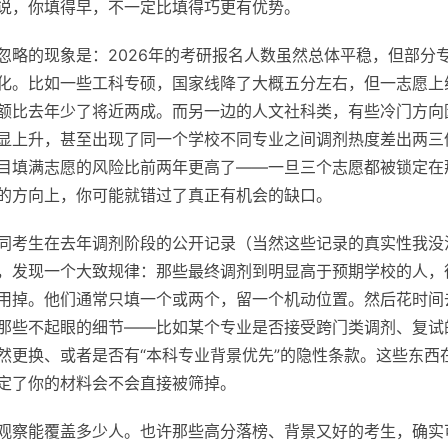
说，你填得早，不一定比填得巧更有优势。
忽略的现象是：2026年的考研报名人数虽然总体平稳，但部分
化。比如一些工科专硕，国家线降了大概五分左右，但一志愿上
额比去年少了将近两成。而另一边的人文社科类，有些冷门方向
显上升，甚至出现了同一个学校不同专业之间调剂热度差出两三
目填满志愿的风险比前两年更高了——一旦三个志愿都被锁定在
的方向上，你可能就错过了真正有机会的缺口。
同考生在去年调剂阶段的公开记录（当然这些记录的真实性我没
，发现一个大致规律：那些最终调剂到明显高于预期学校的人，
用掉。他们通常只填一个或两个，留一个机动位置。然后花时间
那些不起眼的细节——比如某个专业是否接受跨门类调剂、复试
然更换、或者是否有“本科专业背景优先”的隐性条款。这些东西
定了你的材料会不会直接被筛掉。
观察能覆盖多少人。也许那些高分落榜、背景又好的考生，确实