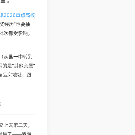
里”。
讯2026重点高校
奖经历”也要抽
批次都受影响。
（从县一中转到
的是“其他亲属”
商品房地址，跟
阱
交上去第二天，
就懵了——我明