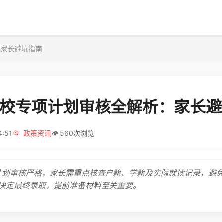
：家长避坑指南
6高校专项计划审核全解析：家长
4:51
📂
政策资讯
👁️
560次浏览
项计划审核严格，家长需重点核查户籍、学籍及实际就读记录，避
决定最终录取，提前准备材料至关重要。