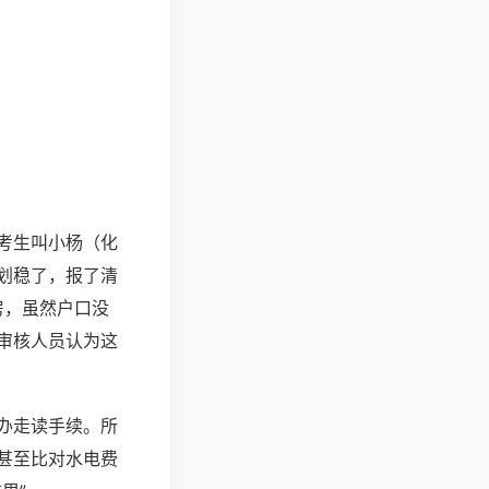
考生叫小杨（化
划稳了，报了清
房，虽然户口没
审核人员认为这
办走读手续。所
甚至比对水电费