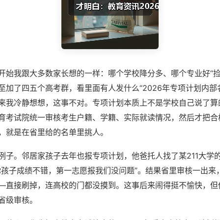
开始我跟大多数家长想的一样：哪个学校降分多、哪个专业好“捡
至加了四五个高考群，看里面有人发什么“2026年专项计划内部
来我冷静想想，这事不对。专项计划本质上不是学校自己说了算
育考试院统一审核考生户籍、学籍、实际就读情况，然后才把合
，就是在省里给的名单里挑人。
例子。邻居家孩子去年也报专项计划，他爸托人找了某211大学
你孩子成绩不错，第一志愿报我们没问题”。结果省里审核一出来
—直接刷掉，连高校的门都没摸到。这事后来闹得挺不愉快，但
省级审核。