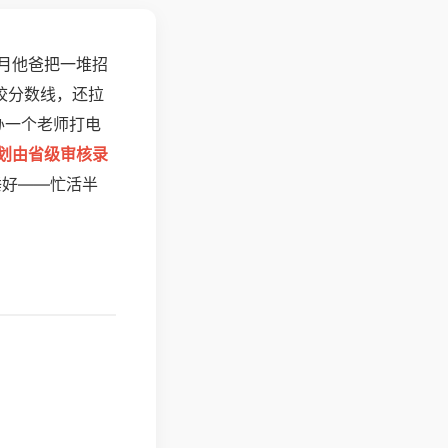
月他爸把一堆招
校分数线，还拉
办一个老师打电
计划由省级审核录
睡好——忙活半