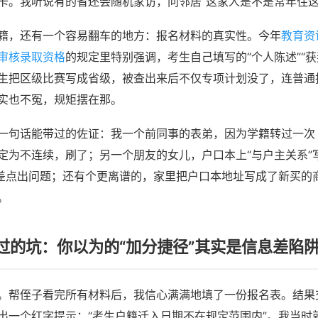
卡。我听说有的省还会随机家访，问邻居“这家人是不是常年住这
籍，还有一个容易翻车的地方：报名材料的真实性。今年
教育资
审核录取资格
的规定里特别强调，考生自己填写的“个人陈述”“获
生把区级比赛写成省级，被查出来后不仅专项计划没了，连普通
实也不冤，规矩摆在那。
一句话能带过的佐证：我一个前同事的表弟，因为学籍转过一次
定为不连续，刷了；另一个朋友的女儿，户口本上“与户主关系”写
，差点出问题；还有个更离谱的，家里把户口本地址写成了新买的
。
过的坑：你以为的“加分捷径”其实是信息差陷
。帮侄子看完所有材料后，我信心满满地填了一份报名表。结果
出一个红字提示：“考生户籍迁入日期不在规定范围内”。我当时