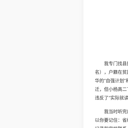
我专门找县
名），户籍在贫
华的“自强计划
迁，但小杨高二
违反了“实际就
我当时听完
以你要记住：省