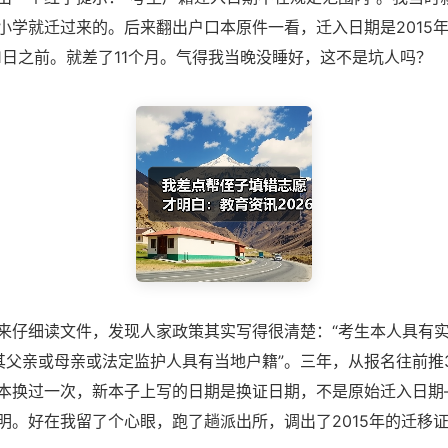
小学就迁过来的。后来翻出户口本原件一看，迁入日期是2015
月1日之前。就差了11个月。气得我当晚没睡好，这不是坑人吗？
来仔细读文件，发现人家政策其实写得很清楚：“考生本人具有
其父亲或母亲或法定监护人具有当地户籍”。三年，从报名往前推
本换过一次，新本子上写的日期是换证日期，不是原始迁入日期
明。好在我留了个心眼，跑了趟派出所，调出了2015年的迁移