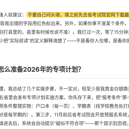
逢人就建议：
不要自己闷头填，填之前先去省考试院官网下载最
容易出错的字段用红色标出来。另外，如果你拿不准某个条件，
别打县里的，县里有时候也说不准）。我打过一次，等了15分钟
少把“实际就读”的定义解释清楚了——不是看你人住哪，是看你
怎么准备2026年的专项计划？
遭，我总结了几个实操步骤，不一定对，但至少是我真金白银换
左右省里会发布专项计划实施方案，你先存下来，把“报考条件”那
照条件整理实物：户口本（每一页）、学籍表（找学校教务处打
好是每学期的）。第三步，11月前后省考试院会开放预报名系统
填进去后，系统会自动提示“疑似不符合项”——那个提示别忽视