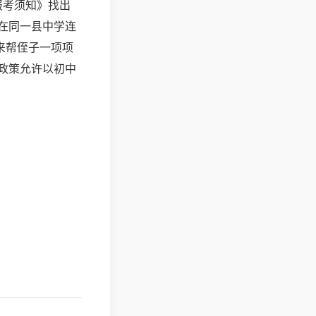
报考须知》找出
在同一县中学连
来帮侄子一项项
政策允许以初中