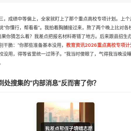
三，成绩中等偏上，全家就盯上了那个重点高校专项计划。上个
说“你懂行，帮看看”。我拍着胸脯接过来，熬了两个晚上比对各
表。结果你猜怎么着？我差点把报名材料寄错了地方。后来跟县招生
别干脆：“你那些准备基本没用，
教育资讯2026重点高校专项
校没用，得等省里统一过筛子。”我当时傻眼了，气得我当晚没
。
到处搜集的“内部消息”反而害了你？