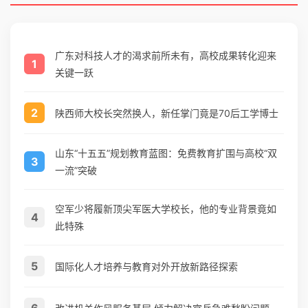
广东对科技人才的渴求前所未有，高校成果转化迎来
1
关键一跃
2
陕西师大校长突然换人，新任掌门竟是70后工学博士
山东“十五五”规划教育蓝图：免费教育扩围与高校“双
3
一流”突破
空军少将履新顶尖军医大学校长，他的专业背景竟如
4
此特殊
5
国际化人才培养与教育对外开放新路径探索
6