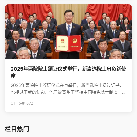
2025年两院院士颁证仪式举行，新当选院士肩负新使
命
2025年两院院士颁证仪式在京举行，新当选院士接过证书，
也接过了新的使命。他们被寄望于坚持中国特色院士制度，勇
担高水平科技自立自强的重任，并像爱护眼睛一样守护院...
01-15
👁️ 672
栏目热门