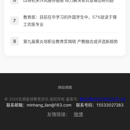
改进机关作风服务基层 倾力解决官兵急难愁盼问题
教育部：目前在华学习的外国学生中，57%就读于理
7
工农医专业
8
第九届黄炎培职业教育奖揭晓 产教融合成评选新趋势
网站地图
© 2026玄熵星球教育资讯 版权所有 备案号:
鲁ICP备2025199220号-65
联系邮箱：minhang_lian@163.com 联系号码：15533027283
友情链接：
微博