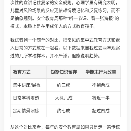
次性的宣讲记住复杂的安全规则。心理学里有研究表明，
儿童对风险场景的反应更依赖情境记忆和反复练习，而不
是抽象规则。安全教育周那种“听一节课、看一张海报”的
模式，本质上是在用成年人的方式教育孩子。
我试着列一个简单的对比，把常见的集中式教育方式和嵌
入日常的方式放在一起看。以下数据来自我过去两年观察
过的几所学校样本，并不严谨，但能说明趋势。
教育方式
短期知识留存
学期末行为改善
集中讲座/展板
约三成
不到两成
日常学科渗透
大概六成
将近一半
定期情景演练
约七成
超过四成
从这个对比来看，每年的安全教育周如果只是走一遍传统