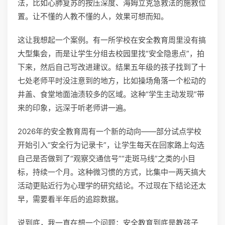
法，比如心肺复苏的按压深度、海姆立克急救法的施救位
置。让不懂的人教不懂的人，效果可想而知。
这让我想起一个案例。有一所学校在安全教育周里没有搞
大型集会，而是让学生分组去校园里找“安全隐患点”，拍
下来，然后自己写改进建议。结果五年级的孩子找到了十
七处老师平时没注意到的地方，比如操场角落一个松动的
井盖、食堂地面油渍较多的区域。这种“学生主动发现”带
来的印象，远深于听老师讲一遍。
2026年的安全教育周有一个新的动向——部分试点学校
开始引入“安全行为记录卡”，让学生每天在回家路上勾选
自己是否做到了“观察交通信号”“走斑马线”之类的小目
标，持续一个月。这种微习惯的方式，比集中一两天搞大
活动更贴近行为心理学的研究结论。不过现在下结论还太
早，需要看半年后的追踪数据。
说到底，我一直在想一个问题：安全教育到底是教孩子