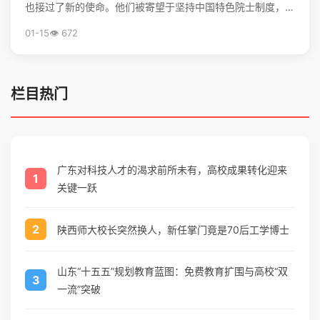
也接过了新的使命。他们被寄望于坚持中国特色院士制度，勇
担高水平科技自立自强的重任，并像爱护眼睛一样守护院...
01-15
👁️ 672
栏目热门
广东对科技人才的渴求前所未有，高校成果转化迎来
1
关键一跃
2
陕西师大校长突然换人，新任掌门竟是70后工学博士
山东“十五五”规划教育蓝图：免费教育扩围与高校“双
3
一流”突破