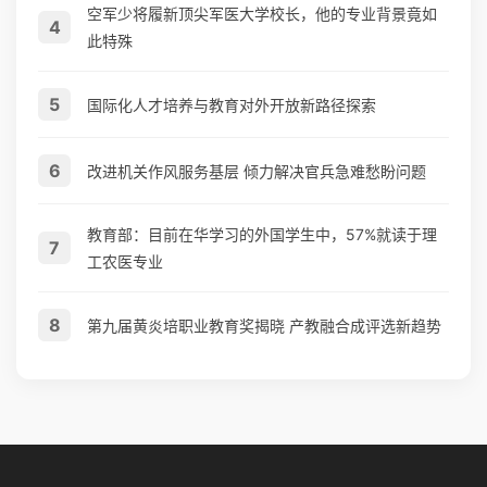
空军少将履新顶尖军医大学校长，他的专业背景竟如
4
此特殊
5
国际化人才培养与教育对外开放新路径探索
6
改进机关作风服务基层 倾力解决官兵急难愁盼问题
教育部：目前在华学习的外国学生中，57%就读于理
7
工农医专业
8
第九届黄炎培职业教育奖揭晓 产教融合成评选新趋势