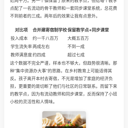
近两千万。另一个镇保留了原来的教学点，但给每个教学
点配了一名流动的骨干教师和一套同步课堂系统，总花费
不到前者的三成。两年后的效果让我有点意外。
对比项
合并建寄宿制学校
保留教学点+同步课堂
投入成本
约一千八百万
大概五百万
学生流失率
两成左右
不到一成
教师满意度
约四成
超过七成
这个数据不完全严谨，样本也不够大，但趋势很清晰。那
种“集中资源办大事”的思路，在乡村教育上可能适得其
反。孩子离开本村去寄宿，不光是增加了家庭的经济负
担，更重要的是切断了他们与社区的日常联系。而留下来
的教学点，因为有流动教师和同步课堂，反而保持了小班
小校的灵活性和人情味。