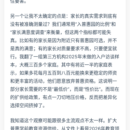
住要害。
另一个让我不太确定的点是：家长的真实需求到底有
没有被准确测量过？我们通常用“入普惠园的比例”和
“家长满意度调查”来衡量，但这两个指标都可能失
真。比如有的家长是因为附近只有普惠园可选，并不
是真的满意；有的家长对质量要求不高，只要便宜就
行。我翻了一组第三方机构2025年末做的入户访谈样
本，大概三百多个家庭。其中有将近一半的家庭表
示，如果多花每月五百到八百元能换来更稳定的师资
和更丰富的活动，他们愿意放弃普惠资格。这说明一
部分家长需要的不是“最低价”，而是“性价比”。而现在
的扩供给政策，有点一刀切地压价格，反而把差异化
选择空间挤掉了。
我知道这个观察可能跟很多主流观点不太一样。扩大
普惠学前教育资源供给，从文件上看是2026年教育领