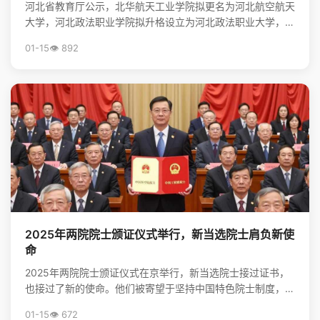
河北省教育厅公示，北华航天工业学院拟更名为河北航空航天
大学，河北政法职业学院拟升格设立为河北政法职业大学，标
志着河北省高等教育资源优化与院校发展进入新阶段。
01-15
👁️ 892
2025年两院院士颁证仪式举行，新当选院士肩负新使
命
2025年两院院士颁证仪式在京举行，新当选院士接过证书，
也接过了新的使命。他们被寄望于坚持中国特色院士制度，勇
担高水平科技自立自强的重任，并像爱护眼睛一样守护院...
01-15
👁️ 672