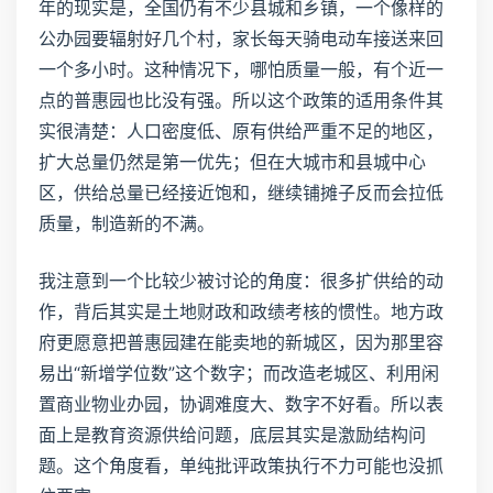
年的现实是，全国仍有不少县城和乡镇，一个像样的
公办园要辐射好几个村，家长每天骑电动车接送来回
一个多小时。这种情况下，哪怕质量一般，有个近一
点的普惠园也比没有强。所以这个政策的适用条件其
实很清楚：人口密度低、原有供给严重不足的地区，
扩大总量仍然是第一优先；但在大城市和县城中心
区，供给总量已经接近饱和，继续铺摊子反而会拉低
质量，制造新的不满。
我注意到一个比较少被讨论的角度：很多扩供给的动
作，背后其实是土地财政和政绩考核的惯性。地方政
府更愿意把普惠园建在能卖地的新城区，因为那里容
易出“新增学位数”这个数字；而改造老城区、利用闲
置商业物业办园，协调难度大、数字不好看。所以表
面上是教育资源供给问题，底层其实是激励结构问
题。这个角度看，单纯批评政策执行不力可能也没抓