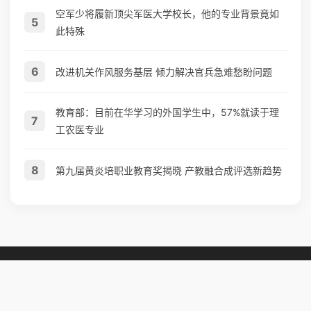
空军少将履新顶尖军医大学校长，他的专业背景竟如
5
此特殊
6
改进机关作风服务基层 倾力解决官兵急难愁盼问题
教育部：目前在华学习的外国学生中，57%就读于理
7
工农医专业
8
第九届黄炎培职业教育奖揭晓 产教融合成评选新趋势
网站地图
© 2026玄熵星球教育资讯 版权所有 备案号:
鲁ICP备2025199220号-65