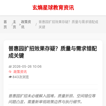
玄熵星球教育资讯
首
主
政策资
普惠园扩招效果存疑？质量与需求错配成
>
页
页
讯
关键
普惠园扩招效果存疑？质量与需求错配
成关键
📅
2026-05-26 10:06
📂
政策资讯
👁️
843次浏览
普惠园扩招未必缓解入园难，质量折损、空间错位等
问题凸显，需重新审视政策边界与执行细节。