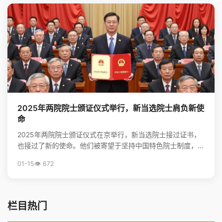
2025年两院院士颁证仪式举行，新当选院士肩负新使
命
2025年两院院士颁证仪式在京举行，新当选院士接过证书，
也接过了新的使命。他们被寄望于坚持中国特色院士制度，勇
担高水平科技自立自强的重任，并像爱护眼睛一样守护院...
01-15
👁️ 672
栏目热门