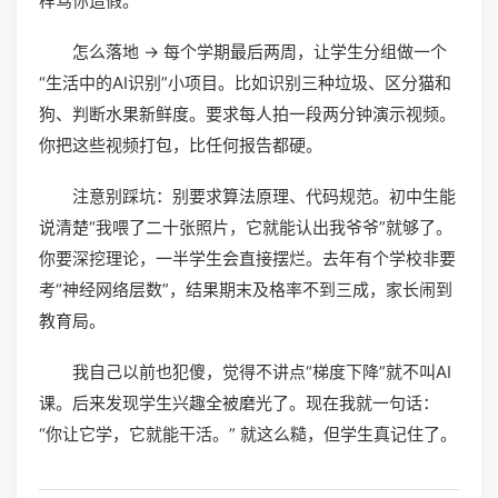
样骂你造假。
怎么落地 → 每个学期最后两周，让学生分组做一个
“生活中的AI识别”小项目。比如识别三种垃圾、区分猫和
狗、判断水果新鲜度。要求每人拍一段两分钟演示视频。
你把这些视频打包，比任何报告都硬。
注意别踩坑：别要求算法原理、代码规范。初中生能
说清楚“我喂了二十张照片，它就能认出我爷爷”就够了。
你要深挖理论，一半学生会直接摆烂。去年有个学校非要
考“神经网络层数”，结果期末及格率不到三成，家长闹到
教育局。
我自己以前也犯傻，觉得不讲点“梯度下降”就不叫AI
课。后来发现学生兴趣全被磨光了。现在我就一句话：
“你让它学，它就能干活。” 就这么糙，但学生真记住了。