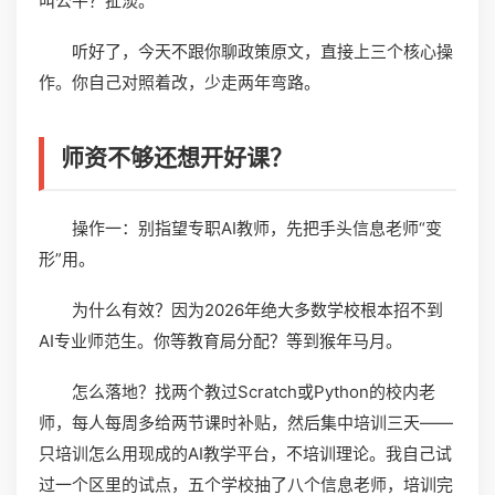
叫公平？扯淡。
听好了，今天不跟你聊政策原文，直接上三个核心操
作。你自己对照着改，少走两年弯路。
师资不够还想开好课？
操作一：别指望专职AI教师，先把手头信息老师“变
形”用。
为什么有效？因为2026年绝大多数学校根本招不到
AI专业师范生。你等教育局分配？等到猴年马月。
怎么落地？找两个教过Scratch或Python的校内老
师，每人每周多给两节课时补贴，然后集中培训三天——
只培训怎么用现成的AI教学平台，不培训理论。我自己试
过一个区里的试点，五个学校抽了八个信息老师，培训完