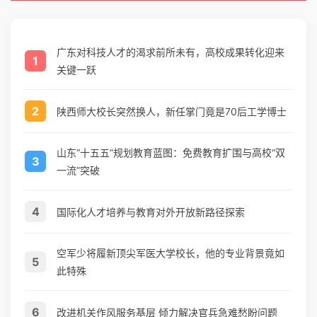
广东对科技人才的渴求前所未有，高校成果转化迎来
1
关键一跃
2
陕西师大校长突然换人，新任掌门竟是70后工学博士
山东“十五五”规划教育蓝图：免费教育扩围与高校“双
3
一流”突破
4
国际化人才培养与教育对外开放新路径探索
空军少将履新顶尖军医大学校长，他的专业背景竟如
5
此特殊
6
改进机关作风服务基层 倾力解决官兵急难愁盼问题