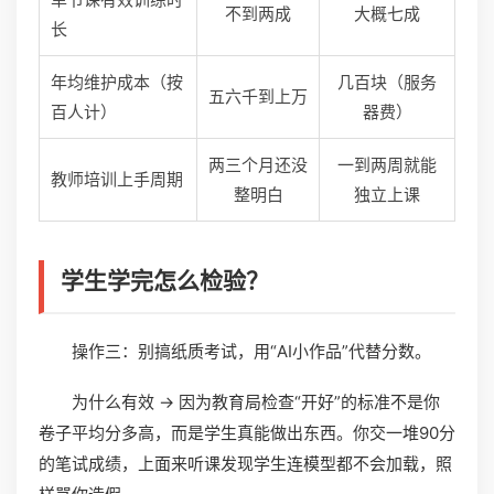
不到两成
大概七成
长
年均维护成本（按
几百块（服务
五六千到上万
百人计）
器费）
两三个月还没
一到两周就能
教师培训上手周期
整明白
独立上课
学生学完怎么检验？
操作三：别搞纸质考试，用“AI小作品”代替分数。
为什么有效 → 因为教育局检查“开好”的标准不是你
卷子平均分多高，而是学生真能做出东西。你交一堆90分
的笔试成绩，上面来听课发现学生连模型都不会加载，照