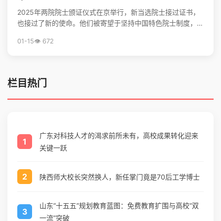
2025年两院院士颁证仪式在京举行，新当选院士接过证书，
也接过了新的使命。他们被寄望于坚持中国特色院士制度，勇
担高水平科技自立自强的重任，并像爱护眼睛一样守护院...
01-15
👁️ 672
栏目热门
广东对科技人才的渴求前所未有，高校成果转化迎来
1
关键一跃
2
陕西师大校长突然换人，新任掌门竟是70后工学博士
山东“十五五”规划教育蓝图：免费教育扩围与高校“双
3
一流”突破