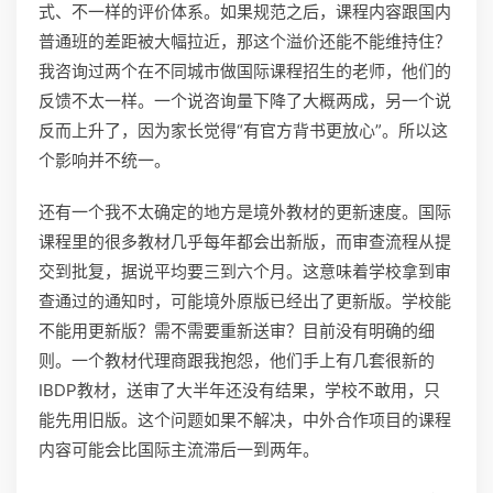
式、不一样的评价体系。如果规范之后，课程内容跟国内
普通班的差距被大幅拉近，那这个溢价还能不能维持住？
我咨询过两个在不同城市做国际课程招生的老师，他们的
反馈不太一样。一个说咨询量下降了大概两成，另一个说
反而上升了，因为家长觉得“有官方背书更放心”。所以这
个影响并不统一。
还有一个我不太确定的地方是境外教材的更新速度。国际
课程里的很多教材几乎每年都会出新版，而审查流程从提
交到批复，据说平均要三到六个月。这意味着学校拿到审
查通过的通知时，可能境外原版已经出了更新版。学校能
不能用更新版？需不需要重新送审？目前没有明确的细
则。一个教材代理商跟我抱怨，他们手上有几套很新的
IBDP教材，送审了大半年还没有结果，学校不敢用，只
能先用旧版。这个问题如果不解决，中外合作项目的课程
内容可能会比国际主流滞后一到两年。