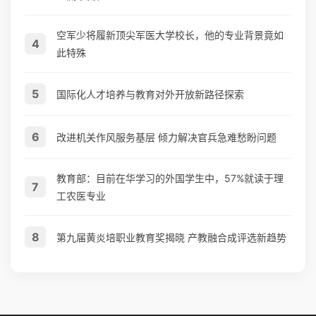
空军少将履新顶尖军医大学校长，他的专业背景竟如
4
此特殊
5
国际化人才培养与教育对外开放新路径探索
6
改进机关作风服务基层 倾力解决官兵急难愁盼问题
教育部：目前在华学习的外国学生中，57%就读于理
7
工农医专业
8
第九届黄炎培职业教育奖揭晓 产教融合成评选新趋势