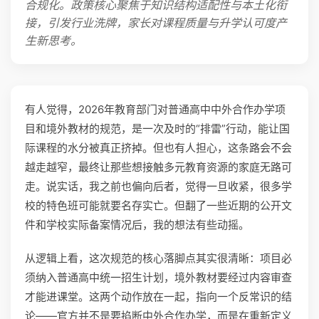
合规化。政策核心聚焦于知识结构适配性与本土化衔
接，引发行业洗牌，家长对课程质量与升学认可度产
生新思考。
有人觉得，2026年教育部门对普通高中中外合作办学项
目和境外教材的规范，是一次及时的“排雷”行动，能让国
际课程的水分被真正挤掉。但也有人担心，这条路会不会
越走越窄，最终让那些想接触多元教育资源的家庭无路可
走。说实话，我之前也偏向后者，觉得一旦收紧，很多学
校的特色班可能就要名存实亡。但翻了一些近期的公开文
件和学校实际备案情况后，我的想法有些动摇。
从逻辑上看，这次规范的核心落脚点其实很清晰：项目必
须纳入普通高中统一招生计划，境外教材要经过内容审查
才能进课堂。这两个动作放在一起，指向一个反常识的结
论——官方并不是要掐断中外合作办学，而是在重新定义