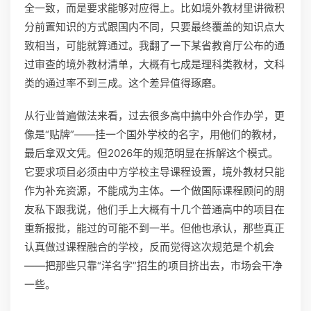
全一致，而是要求能够对应得上。比如境外教材里讲微积
分前置知识的方式跟国内不同，只要最终覆盖的知识点大
致相当，可能就算通过。我翻了一下某省教育厅公布的通
过审查的境外教材清单，大概有七成是理科类教材，文科
类的通过率不到三成。这个差异值得琢磨。
从行业普遍做法来看，过去很多高中搞中外合作办学，更
像是“贴牌”——挂一个国外学校的名字，用他们的教材，
最后拿双文凭。但2026年的规范明显在拆解这个模式。
它要求项目必须由中方学校主导课程设置，境外教材只能
作为补充资源，不能成为主体。一个做国际课程顾问的朋
友私下跟我说，他们手上大概有十几个普通高中的项目在
重新报批，能过的可能不到一半。但他也承认，那些真正
认真做过课程融合的学校，反而觉得这次规范是个机会
——把那些只靠“洋名字”招生的项目挤出去，市场会干净
一些。