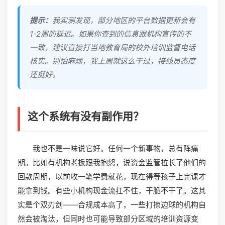
提示：
我实测发现，部分地区的平台数据更新会有
1-2周的延迟。如果你查到的信息跟机构宣传的不
一致，建议直接打当地教育局的校外培训监督电话
核实。别怕麻烦，我上周就这么干过，接线员态度
还挺好。
这个系统有没有副作用？
我也不是一味说它好。任何一个新事物，总有阵痛
期。比如有机构老板跟我抱怨，说资金监管拉长了他们的
回款周期，以前收一笔学费就花，现在得等孩子上完课才
能拿到钱。有些小机构现金流扛不住，干脆不干了。这其
实是个双刃剑——合规成本高了，一些打擦边球的机构自
然会被淘汰，但同时也可能导致部分区域的培训资源变