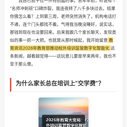
我自己就干过一件特别蠢的事。去年年初，听说有个
“名师冲刺班”口碑炸裂，我连夜转了八千多块过去。结果
你猜怎么着？上到第三周，老师突然消失了，机构电话打
不通，连个门头都找不着。气得我当晚没睡好，说实话，
那钱到现在也没要回来。后来我跟几个家长聊天，发现类
似的事一抓一大把。也就是从那时候起，我开始留意
教
育资讯2026年教育部推动校外培训监管数字化智能化
这
条新闻，越看越觉得——这玩意儿要是早来两年，我也不
至于那么傻。
为什么家长总在培训上“交学费”？