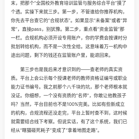
末，把那个“全国校外教育培训监管与服务综合平台”摸了
个透。实操下来就三步。第一步，不管谁给你推荐机构，
你先去平台查它的“合规状态”。如果显示“未备案”或者“异
常”，直接pass，别犹豫。第二步，重点看“资金监管”那
一栏。合规机构必须开设专用账户，你的学费会按课时分
批划转给机构，而不是一次性全给。这意味着万一机构中
途出问题，剩下的钱还在监管账户里，能退回来。
第三步也是我后来才意识到的——查老师的真实资
质。平台上会公示每个授课老师的教师资格证编号或职业
能力证书编号。我之前那个八千块的坑，那个老师根本就
没证。你细想，一个没有资质的“名师”，你敢让他教孩子
吗？当然，平台目前也不是100%完美。比如有些新成立
的机构，合规流程还没走完，平台上暂时查不到，这时候
就需要结合线下考察。但说实话，有了这个系统，我们已
经从“瞎猫碰死耗子”变成了“拿着地图走路”。