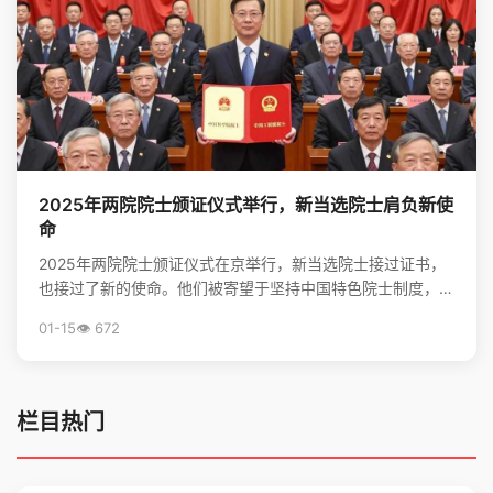
2025年两院院士颁证仪式举行，新当选院士肩负新使
命
2025年两院院士颁证仪式在京举行，新当选院士接过证书，
也接过了新的使命。他们被寄望于坚持中国特色院士制度，勇
担高水平科技自立自强的重任，并像爱护眼睛一样守护院...
01-15
👁️ 672
栏目热门