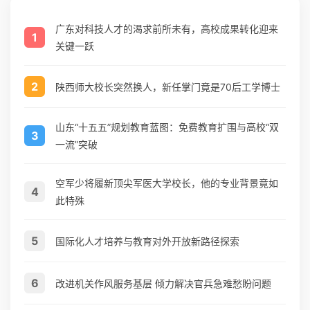
广东对科技人才的渴求前所未有，高校成果转化迎来
1
关键一跃
2
陕西师大校长突然换人，新任掌门竟是70后工学博士
山东“十五五”规划教育蓝图：免费教育扩围与高校“双
3
一流”突破
空军少将履新顶尖军医大学校长，他的专业背景竟如
4
此特殊
5
国际化人才培养与教育对外开放新路径探索
6
改进机关作风服务基层 倾力解决官兵急难愁盼问题