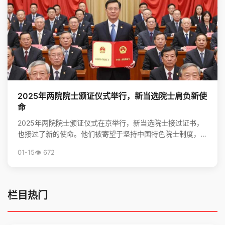
2025年两院院士颁证仪式举行，新当选院士肩负新使
命
2025年两院院士颁证仪式在京举行，新当选院士接过证书，
也接过了新的使命。他们被寄望于坚持中国特色院士制度，勇
担高水平科技自立自强的重任，并像爱护眼睛一样守护院...
01-15
👁️ 672
栏目热门