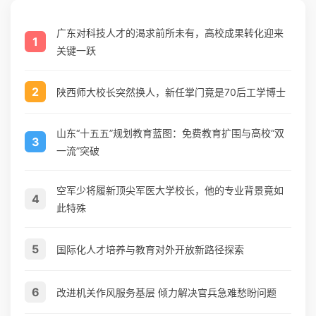
广东对科技人才的渴求前所未有，高校成果转化迎来
1
关键一跃
2
陕西师大校长突然换人，新任掌门竟是70后工学博士
山东“十五五”规划教育蓝图：免费教育扩围与高校“双
3
一流”突破
空军少将履新顶尖军医大学校长，他的专业背景竟如
4
此特殊
5
国际化人才培养与教育对外开放新路径探索
6
改进机关作风服务基层 倾力解决官兵急难愁盼问题