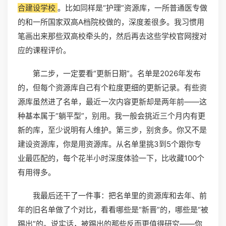
合建设学校
。比如同样是“护理”资源库，一所普通医专做
的和一所国家双高A档院校做的，深度差很多。我习惯用
笔画出来那些双高校牵头的，然后再去这些学校官网搜对
应的课程评价。
第二步，一定要看“更新日期”。名单是2026年发布
的，但每个资源库自己有个粒度更细的更新记录。有些资
源库虽然进了名单，最近一次内容更新却是两年前——这
种基本属于“躺平型”，别用。我一般会挑近三个月内有更
新的库，至少说明有人维护。第三步，别贪多。你又不是
建设资源库，你是用资源库。从名单里挑3到5个跟你专
业最匹配的，每个花半小时深度体验一下，比收藏100个
有用得多。
我最后还干了一件事：把名单里的资源库和去年、前
年的旧名单做了个对比，看看哪些是“新晋”的，哪些是“被
踢出”的。说实话，被踢出的那些反而更值得研究——你