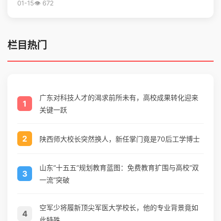
01-15
👁️ 672
栏目热门
广东对科技人才的渴求前所未有，高校成果转化迎来
1
关键一跃
2
陕西师大校长突然换人，新任掌门竟是70后工学博士
山东“十五五”规划教育蓝图：免费教育扩围与高校“双
3
一流”突破
空军少将履新顶尖军医大学校长，他的专业背景竟如
4
此特殊