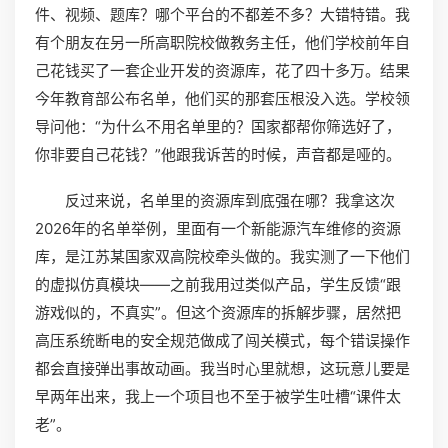
件、视频、题库？哪个平台的不都差不多？大错特错。我
有个朋友在另一所高职院校做教务主任，他们学校前年自
己花钱买了一套企业开发的资源库，花了四十多万。结果
今年教育部公布名单，他们买的那套压根没入选。学校领
导问他：“为什么不用名单里的？国家都帮你筛选好了，
你非要自己花钱？”他跟我诉苦的时候，声音都是哑的。
反过来说，名单里的资源库到底强在哪？我拿这次
2026年的名单举例，里面有一个新能源汽车维修的资源
库，是江苏某国家双高院校牵头做的。我实测了一下他们
的虚拟仿真模块——之前我用过类似产品，学生反馈“跟
游戏似的，不真实”。但这个资源库的拆解步骤，居然把
高压系统断电的安全规范做成了闯关模式，每个错误操作
都会直接弹出事故动画。我当时心里就想，这玩意儿要是
早两年出来，我上一个项目也不至于被学生吐槽“课件太
老”。