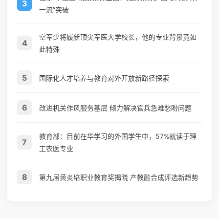
3
一流”突破
空军少将履新顶尖军医大学校长，他的专业背景竟如
4
此特殊
5
国际化人才培养与教育对外开放新路径探索
6
改进机关作风服务基层 倾力解决官兵急难愁盼问题
教育部：目前在华学习的外国学生中，57%就读于理
7
工农医专业
8
第九届黄炎培职业教育奖揭晓 产教融合成评选新趋势