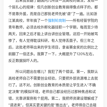
后来我去翻了翻国内几所双一流高校的做法，发现一
个挺扎心的规律：但凡创新创业教育搞得像点样子的，都
不是靠外援，而是自己那批老师先被“虐”了一遍。比如浙
江某高校，早年搞了一个
强制轮岗制
——所有经管学院的
青年教师，必须去校外孵化器挂职一个学期，每周至少待
两天，回来之后才能上讲台讲创业管理。这招一开始被骂
惨了，有人觉得耽误科研，有人觉得丢面子。但三年之
后，这批老师带出来的学生项目，拿省赛金奖的比例比之
前翻了一倍还多。我算了一下，大概提升了120%左右，
反正数据挺吓人的。
所以问题出在哪儿？我犯了两个错误。第一，我默认
高校老师自己不需要创业经验，只要把外部资源堆上去就
行了。这不对。创新创业教育的本质是让学生进入“不确
定决策”的模拟环境，老师自己都没经历过那种焦虑和试
错，光靠讲案例有个屁用。第二，我把师资建设理解成了
“请进来”，但其实更关键的是“推出去”。老师得自己去碰