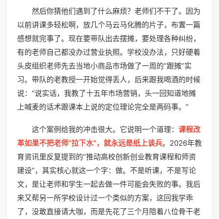
然后你猜他们遇到了什么麻烦？老师们不干了。因为
以前讲课多轻松啊，放几个马云马化腾的片子，布置一篇
感想就完事了。现在要带队出去摆摊，要处理各种纠纷，
有的老师自己都没办过营业执照。学校没办法，只好硬着
头皮组织老师先去当地小商品市场做了一周的“跟摊”实
习。带队的老教授一开始觉得丢人，后来跟我喝酒的时候
说：“说实话，我教了十五年市场营销，头一回知道地摊
上喊麦的话术跟课本上说的定位理论完全是两码事。”
这个案例给我的冲击很大。它说明一个道理：
课程改
革如果不把老师“拉下水”，就永远是纸上谈兵
。2026年教
育资讯里反复提到的“推动高校创新创业教育课程和师资
建设”，其实核心就这一个字：做。不是听课，不是写论
文，是让老师和学生一起去做一件可能会失败的事。我后
来又帮另一所学校设计过一个类似的方案，这回我学乖
了，没敢直接请大咖，而是先花了三个月陪着八位骨干老