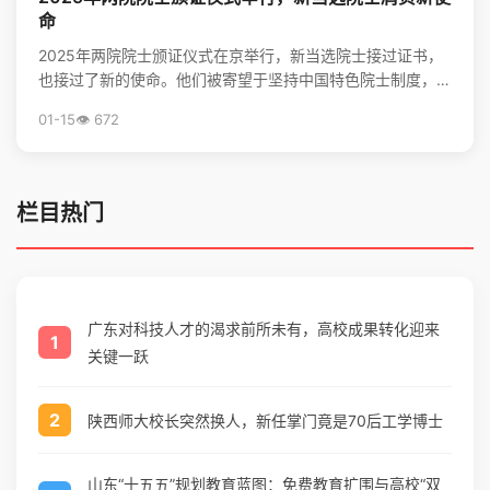
命
2025年两院院士颁证仪式在京举行，新当选院士接过证书，
也接过了新的使命。他们被寄望于坚持中国特色院士制度，勇
担高水平科技自立自强的重任，并像爱护眼睛一样守护院...
01-15
👁️ 672
栏目热门
广东对科技人才的渴求前所未有，高校成果转化迎来
1
关键一跃
2
陕西师大校长突然换人，新任掌门竟是70后工学博士
山东“十五五”规划教育蓝图：免费教育扩围与高校“双