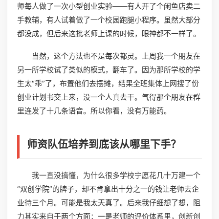
师每人做了一次小型创业实验——有人开了个闲鱼店卖二
手教辅，有人试着做了一个校园跑腿小程序。虽然大部分
都没成，但后来这批老师上课的时候，眼神都不一样了。
当然，这个方法也不是每次都灵。上周我一个朋友在
另一所学校试了类似的模式，翻车了。因为那所学校的学
生太“乖”了，布置他们去摆摊，结果全班集体上网搜了份
创业计划书交上来，没一个人真去干。气得那个朋友在群
里连发了十几条语音。所以你看，没有万能药。
师资队伍培养到底该从哪里下手？
我一直没搞懂，为什么很多学校宁愿花几十万建一个
“双创学院”的牌子，却不肯拿出十分之一的钱让老师去企
业待三个月。可能是我太天真了。后来我仔细想了想，阻
力其实来自于两个方面：一是老师的评价体系里，创新创