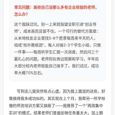
常见问题：高校自己没那么多有企业经验的老师，
怎么办？
这个我踩过坑。别一上来就指望全职引进“创业导
师”，成本高而且留不住。一个可行的替代方案是：
从本地校友企业里找5-8个愿意每周来半天的人，
组成“校外教练团”，每人对接2-3个学生小组，只做
一件事——每周听学生汇报一次进度，然后问三个
最扎心的问题。老师则在旁边观察和学习，半年后
大部分校内老师就能自己接手了。我们试过，成功
率大概70%左右。
写到这儿我突然有点心虚。因为我上面说的这些，好
像搞得我多成功似的。其实就在上个月，我帮另一所学校
做的师资培训方案又搞砸了——我推荐了一个“两周集中
实训”的模式，结果老师们普遍反映任务量太大，加上期