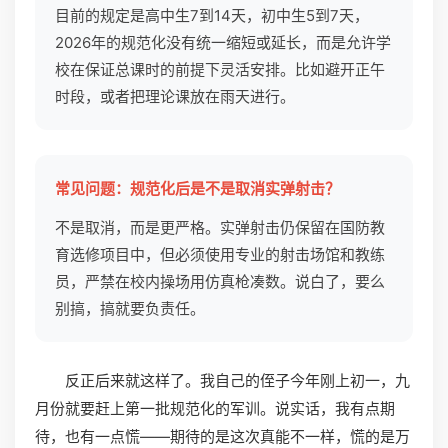
目前的规定是高中生7到14天，初中生5到7天，
2026年的规范化没有统一缩短或延长，而是允许学
校在保证总课时的前提下灵活安排。比如避开正午
时段，或者把理论课放在雨天进行。
常见问题：规范化后是不是取消实弹射击？
不是取消，而是更严格。实弹射击仍保留在国防教
育选修项目中，但必须使用专业的射击场馆和教练
员，严禁在校内操场用仿真枪凑数。说白了，要么
别搞，搞就要负责任。
反正后来就这样了。我自己的侄子今年刚上初一，九
月份就要赶上第一批规范化的军训。说实话，我有点期
待，也有一点慌——期待的是这次真能不一样，慌的是万