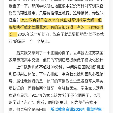
我查了一下，那所学校所在地区根本就没有针对军训教官
资质的硬性规定，只要价格便宜就行。这种惨状，你说能
怪谁？
其实教育部早在2019年就出过军训教学大纲，但
各地执行起来差距巨大，有的当加分项，有的一刀切凑时
长。
2026年这个新动向，说白了就是要把那些“差不多就
行”的漏洞一个一个堵上。
后来我又想到了一个正面的例子。去年我去江苏某国
家级示范高中交流，他们的军训已经提前做了模块化设计
——上午队列训练不超过90分钟，中间穿插国防知识讲座
和模拟射击体验，下午安排红十字急救实操和团队心理辅
导。最让我惊讶的是，他们的军训教官全是退役军人事务
局认证的，而且每两个班配一名驻校医生。学生家长满意
度调查显示，92.7%的家长认为“孩子不仅晒黑了，也真
的学到了东西”。你看，同样的军训，因为规范程度不
同，效果完全是两回事。
所以教育资讯2026年推动学生