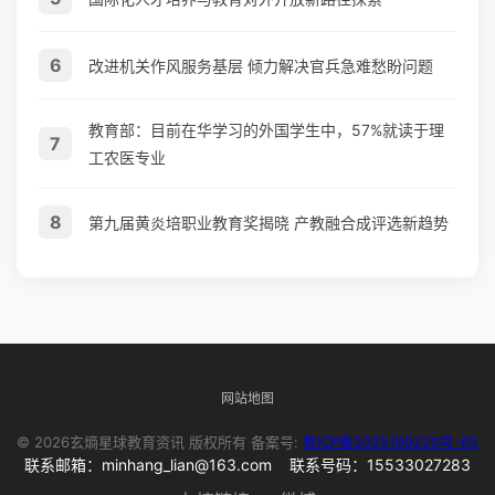
6
改进机关作风服务基层 倾力解决官兵急难愁盼问题
教育部：目前在华学习的外国学生中，57%就读于理
7
工农医专业
8
第九届黄炎培职业教育奖揭晓 产教融合成评选新趋势
网站地图
© 2026玄熵星球教育资讯 版权所有 备案号:
鲁ICP备2025199220号-65
联系邮箱：minhang_lian@163.com 联系号码：15533027283