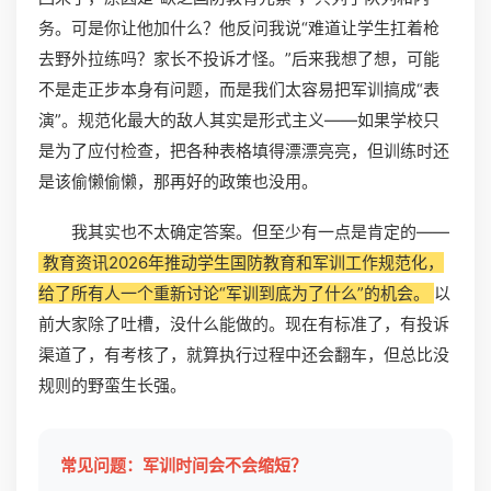
务。可是你让他加什么？他反问我说“难道让学生扛着枪
去野外拉练吗？家长不投诉才怪。”后来我想了想，可能
不是走正步本身有问题，而是我们太容易把军训搞成“表
演”。规范化最大的敌人其实是形式主义——如果学校只
是为了应付检查，把各种表格填得漂漂亮亮，但训练时还
是该偷懒偷懒，那再好的政策也没用。
我其实也不太确定答案。但至少有一点是肯定的——
教育资讯2026年推动学生国防教育和军训工作规范化，
给了所有人一个重新讨论“军训到底为了什么”的机会。
以
前大家除了吐槽，没什么能做的。现在有标准了，有投诉
渠道了，有考核了，就算执行过程中还会翻车，但总比没
规则的野蛮生长强。
常见问题：军训时间会不会缩短？