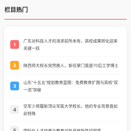
栏目热门
广东对科技人才的渴求前所未有，高校成果转化迎来
1
关键一跃
2
陕西师大校长突然换人，新任掌门竟是70后工学博士
山东“十五五”规划教育蓝图：免费教育扩围与高校“双
3
一流”突破
空军少将履新顶尖军医大学校长，他的专业背景竟如
4
此特殊
5
国际化人才培养与教育对外开放新路径探索