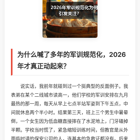
为什么喊了多年的军训规范化，2026
年才真正动起来？
说实话，我前年就碰到过一个挺典型的反面例子。我
表弟在某个二线城市读高一，他们学校的军训安排在九月
最热的那一周，每天从早上七点半站军姿到下午五点，中
间就休息两个半小时。结果第三天，班上三个男生中暑晕
倒，一个女生因为低血糖直接摔在了水泥地上，门牙磕掉
半颗。学校当时慌了，紧急缩短训练时间，但教官是从外
面临时请的保安公司的人，连基本的急救证都没有。后来