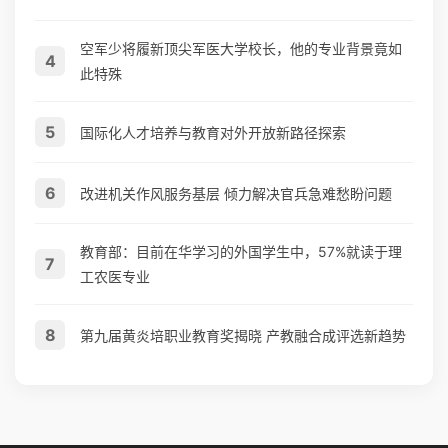
空军少将履新顶尖军医大学校长，他的专业背景竟如
4
此特殊
5
国际化人才培养与教育对外开放新路径探索
6
改进机关作风服务基层 倾力解决官兵急难愁盼问题
教育部：目前在华学习的外国学生中，57%就读于理
7
工农医专业
8
第九届黄炎培职业教育奖揭晓 产教融合成评选新趋势