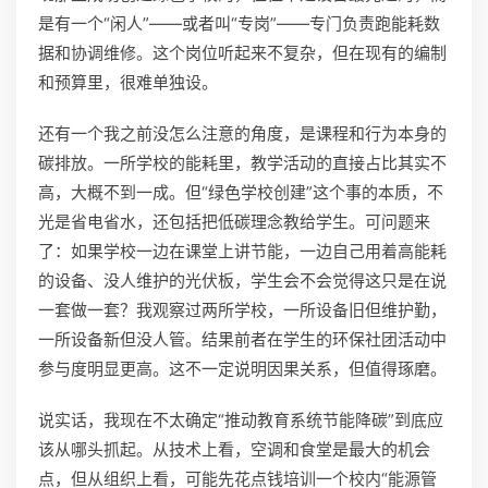
是有一个“闲人”——或者叫“专岗”——专门负责跑能耗数
据和协调维修。这个岗位听起来不复杂，但在现有的编制
和预算里，很难单独设。
还有一个我之前没怎么注意的角度，是课程和行为本身的
碳排放。一所学校的能耗里，教学活动的直接占比其实不
高，大概不到一成。但“绿色学校创建”这个事的本质，不
光是省电省水，还包括把低碳理念教给学生。可问题来
了：如果学校一边在课堂上讲节能，一边自己用着高能耗
的设备、没人维护的光伏板，学生会不会觉得这只是在说
一套做一套？我观察过两所学校，一所设备旧但维护勤，
一所设备新但没人管。结果前者在学生的环保社团活动中
参与度明显更高。这不一定说明因果关系，但值得琢磨。
说实话，我现在不太确定“推动教育系统节能降碳”到底应
该从哪头抓起。从技术上看，空调和食堂是最大的机会
点，但从组织上看，可能先花点钱培训一个校内“能源管