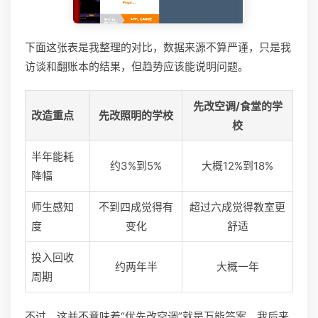
下面这张表是我整理的对比，数据来源不算严谨，只是我
访谈和翻账本的结果，但趋势应该能说明问题。
先改空调/食堂的学
改造重点
先改照明的学校
校
半年能耗
约3%到5%
大概12%到18%
降幅
师生感知
不到四成觉得有
超过六成觉得教室更
度
变化
舒适
投入回收
约两年半
大概一年
周期
不过，这并不意味着“优先改空调”就是万能答案。我后来