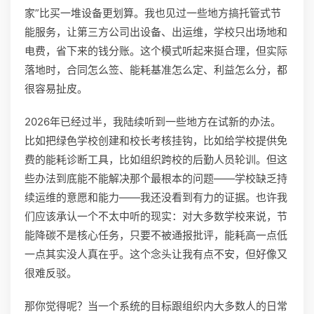
家”比买一堆设备更划算。我也见过一些地方搞托管式节
能服务，让第三方公司出设备、出运维，学校只出场地和
电费，省下来的钱分账。这个模式听起来挺合理，但实际
落地时，合同怎么签、能耗基准怎么定、利益怎么分，都
很容易扯皮。
2026年已经过半，我陆续听到一些地方在试新的办法。
比如把绿色学校创建和校长考核挂钩，比如给学校提供免
费的能耗诊断工具，比如组织跨校的后勤人员轮训。但这
些办法到底能不能解决那个最根本的问题——学校缺乏持
续运维的意愿和能力——我还没看到有力的证据。也许我
们应该承认一个不太中听的现实：对大多数学校来说，节
能降碳不是核心任务，只要不被通报批评，能耗高一点低
一点其实没人真在乎。这个念头让我有点不安，但好像又
很难反驳。
那你觉得呢？当一个系统的目标跟组织内大多数人的日常