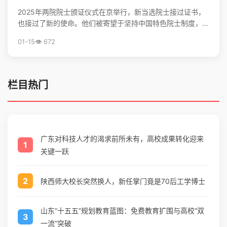
2025年两院院士颁证仪式在京举行，新当选院士接过证书，
也接过了新的使命。他们被寄望于坚持中国特色院士制度，勇
担高水平科技自立自强的重任，并像爱护眼睛一样守护院...
01-15
👁️ 672
栏目热门
广东对科技人才的渴求前所未有，高校成果转化迎来
1
关键一跃
2
陕西师大校长突然换人，新任掌门竟是70后工学博士
山东“十五五”规划教育蓝图：免费教育扩围与高校“双
3
一流”突破