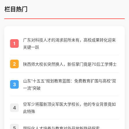
栏目热门
广东对科技人才的渴求前所未有，高校成果转化迎来
1
关键一跃
2
陕西师大校长突然换人，新任掌门竟是70后工学博士
山东“十五五”规划教育蓝图：免费教育扩围与高校“双
3
一流”突破
空军少将履新顶尖军医大学校长，他的专业背景竟如
4
此特殊
5
国际化人才培养与教育对外开放新路径探索