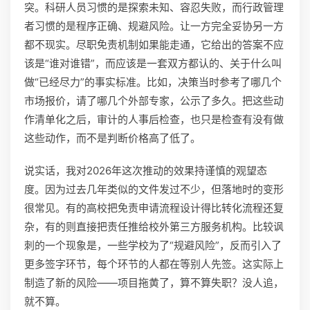
突。科研人员习惯的是探索未知、容忍失败，而行政管理
者习惯的是程序正确、规避风险。让一方完全妥协另一方
都不现实。尽职免责机制如果能走通，它给出的答案不应
该是“谁对谁错”，而应该是一套双方都认的、关于什么叫
做“已经尽力”的事实标准。比如，决策当时参考了哪几个
市场报价，请了哪几个外部专家，公示了多久。把这些动
作清单化之后，审计的人事后检查，也只是检查有没有做
这些动作，而不是判断价格高了低了。
说实话，我对2026年这次推动的效果持谨慎的观望态
度。因为过去几年类似的文件发过不少，但落地时的变形
很常见。有的高校把免责申请流程设计得比转化流程还复
杂，有的则直接把责任推给校外第三方服务机构。比较讽
刺的一个现象是，一些学校为了“规避风险”，反而引入了
更多签字环节，每个环节的人都在等别人先签。这实际上
制造了新的风险——项目拖黄了，算不算失职？没人追，
就不算。