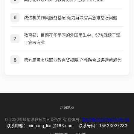
6
改进机关作风服务基层 倾力解决官兵急难愁盼问题
教育部：目前在华学习的外国学生中，57%就读于理
7
工农医专业
8
第九届黄炎培职业教育奖揭晓 产教融合成评选新趋势
网站地图
© 2026玄熵星球教育资讯 版权所有 备案号:
鲁ICP备2025199220号-65
联系邮箱：minhang_lian@163.com 联系号码：15533027283