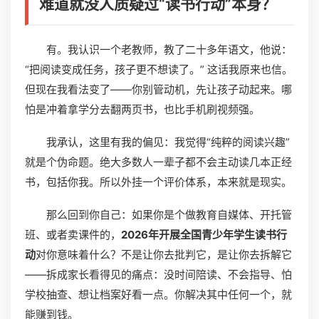
难道就没人质疑过“读书行动”本身？
有。我认识一个老教师，教了二十多年语文，他说：
“把阅读变成任务，孩子更不想读了。” 这话我原来也信。
但现在我看法变了——你别管动机，先让孩子动起来。哪
怕是冲着拿学分去翻两页书，也比手机刷视频强。
我承认，这里有我的偏见：我觉得“纯粹的阅读兴趣”
就是个伪命题。绝大多数人一辈子都不会主动读几本正经
书，包括你我。所以外挂一个评价体系，本来就是现实。
那么回到你自己：如果你是个做教育自媒体、开托管
班、或者卖课件的，
2026年开展全国青少年学生读书行
动
对你意味着什么？不是让你去批判它，是让你去拆解它
——拆成家长看得见的痛点：没时间陪读、不会指导、怕
学校抽查、想让档案好看一点。你解决其中任何一个，就
能赚到钱。