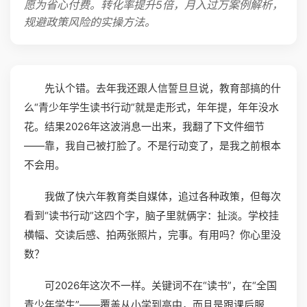
愿为省心付费。转化率提升5倍，月入过万案例解析，
规避政策风险的实操方法。
先认个错。去年我还跟人信誓旦旦说，教育部搞的什
么“青少年学生读书行动”就是走形式，年年提，年年没水
花。结果2026年这波消息一出来，我翻了下文件细节
——靠，我自己被打脸了。不是行动变了，是我之前根本
不会用。
我做了快六年教育类自媒体，追过各种政策，但每次
看到“读书行动”这四个字，脑子里就俩字：扯淡。学校挂
横幅、交读后感、拍两张照片，完事。有用吗？你心里没
数？
可2026年这次不一样。关键词不在“读书”，在“全国
青少年学生”——覆盖从小学到高中，而且是跟课后服