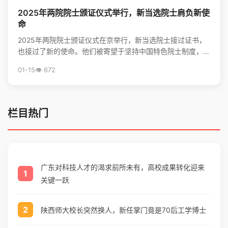
2025年两院院士颁证仪式举行，新当选院士肩负新使
命
2025年两院院士颁证仪式在京举行，新当选院士接过证书，
也接过了新的使命。他们被寄望于坚持中国特色院士制度，勇
担高水平科技自立自强的重任，并像爱护眼睛一样守护院...
01-15
👁️ 672
栏目热门
广东对科技人才的渴求前所未有，高校成果转化迎来
1
关键一跃
2
陕西师大校长突然换人，新任掌门竟是70后工学博士