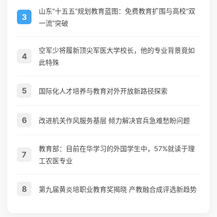
山东“十五五”规划教育蓝图：免费教育扩围与高校“双
3
一流”突破
空军少将履新顶尖军医大学校长，他的专业背景竟如
4
此特殊
5
国际化人才培养与教育对外开放新路径探索
6
改进机关作风服务基层 倾力解决官兵急难愁盼问题
教育部：目前在华学习的外国学生中，57%就读于理
7
工农医专业
8
第九届黄炎培职业教育奖揭晓 产教融合成评选新趋势