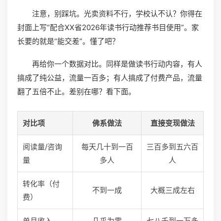
注意，别踩坑。光卖资料不行，学校认不认？你得在
封面上写“配合XX省2026年读书行动推荐书目使用”。家
长要的就是“能交差”。懂了吧？
再给你一个数据对比。同样是做读书行动内容，有人
搞成了纯公益，流量一百多；有人搞成了付费产品，流量
翻了五倍不止。差别在哪？看下面。
对比项
佛系做法
直接变现做法
阅读量/咨询
每天几十到一百
三百多到五六百
量
多人
人
转化率（付
不到一成
大概三成左右
费）
单月收入
几乎为零
七八千到一万多