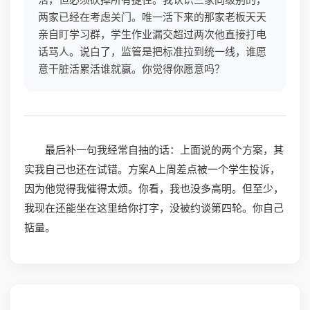
两家已经在考虑关门。唯一活下来的那家老板天天
亲自盯学习群，学生作业漏交超过两次他直接打电
话骂人。说白了，监管是把标准拉到统一线，谁愿
意干脏活累活谁就赢。你觉得你愿意吗？
最后补一句我经常自抽的话：上面说的两个方案，其
实我自己也还在试错。方案A上周差点被一个学生投诉，
因为他觉得我催得太烦。你看，我也没多高明。但至少，
我现在还能坐在这里给你打字，没被约谈第四轮。你自己
掂量。