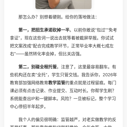
那怎么办？别想着硬刚。给你的落地做法：
第一，把招生承诺砍掉一半
。以前你敢说“包过”“免考
拿证”，现在这些词一说出去就等着被截屏举报。你试试
把文案改成“配合完成教学环节，正常毕业率大概七成左
右”——虽然转化率会掉，但比关店强。
第二，别碰全程托管
。注意了，这里最容易翻车。有
些机构还在卖“全托”，学生只管交钱。我告诉你，2026年
教育部加强网络教育
教学监管
的重点就是过程留痕。每门
课必须有点击记录、作业提交、互动时长。你帮学生刷？
系统能查出IP和一键脚本。风险？一旦被标记，整个学习
中心停招半年起步。
我个人的偏见很明确：监管越严，对老实做教学的反