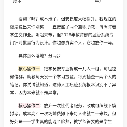
成本
学）
看到了吗？成本涨了，但安稳度大幅提升。我现在的
做法说出来你别笑——直接雇了两个兼职助教，每周盯着
学生交作业。听起来笨，但2026年教育部的监管系统专
门针对批量行为设计。你越像真实个人，它越放你一马。
具体怎么落地？分两步：
核心操作一
：把学员按专业拆成十几人一组，每组拉
微信群。助教每天发一个学习提醒，每周抽查一两个人的
笔记。你试试就知道，这种人工痕迹系统根本识别不了异
常，因为本来就不是异常。
核心操作二
：放弃一次性代考服务，改成组织线下模
拟考。成本高？一次场地费摊下来每人也就二十来块。但
好处是——学生真的能混个脸熟，教学监管要的是学生