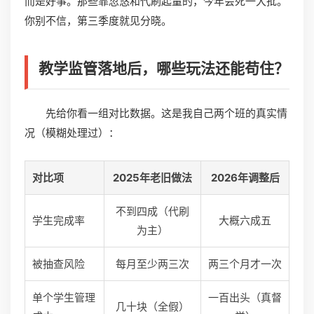
而是好事。那些靠忽悠和代刷起量的，今年会死一大批。
你别不信，第三季度就见分晓。
教学监管落地后，哪些玩法还能苟住？
先给你看一组对比数据。这是我自己两个班的真实情
况（模糊处理过）：
对比项
2025年老旧做法
2026年调整后
不到四成（代刷
学生完成率
大概六成五
为主）
被抽查风险
每月至少两三次
两三个月才一次
单个学生管理
一百出头（真督
几十块（全假）