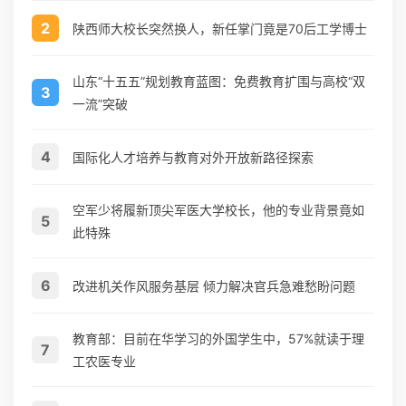
2
陕西师大校长突然换人，新任掌门竟是70后工学博士
山东“十五五”规划教育蓝图：免费教育扩围与高校“双
3
一流”突破
4
国际化人才培养与教育对外开放新路径探索
空军少将履新顶尖军医大学校长，他的专业背景竟如
5
此特殊
6
改进机关作风服务基层 倾力解决官兵急难愁盼问题
教育部：目前在华学习的外国学生中，57%就读于理
7
工农医专业