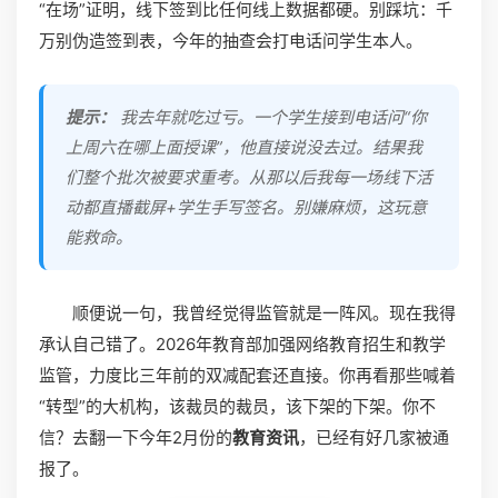
“在场”证明，线下签到比任何线上数据都硬。别踩坑：千
万别伪造签到表，今年的抽查会打电话问学生本人。
提示：
我去年就吃过亏。一个学生接到电话问“你
上周六在哪上面授课”，他直接说没去过。结果我
们整个批次被要求重考。从那以后我每一场线下活
动都直播截屏+学生手写签名。别嫌麻烦，这玩意
能救命。
顺便说一句，我曾经觉得监管就是一阵风。现在我得
承认自己错了。2026年教育部加强网络教育招生和教学
监管，力度比三年前的双减配套还直接。你再看那些喊着
“转型”的大机构，该裁员的裁员，该下架的下架。你不
信？去翻一下今年2月份的
教育资讯
，已经有好几家被通
报了。