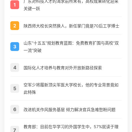
广东对科技人才的渴求前所未有，高校成果转化迎来
1
关键一跃
2
陕西师大校长突然换人，新任掌门竟是70后工学博士
山东“十五五”规划教育蓝图：免费教育扩围与高校“双
3
一流”突破
4
国际化人才培养与教育对外开放新路径探索
空军少将履新顶尖军医大学校长，他的专业背景竟如
5
此特殊
6
改进机关作风服务基层 倾力解决官兵急难愁盼问题
教育部：目前在华学习的外国学生中，57%就读于理
7