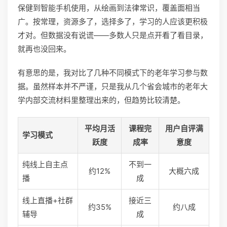
保健到智能手机使用，从绘画到法律常识，覆盖面相当
广。按常理，资源多了，选择多了，学习的人应该更积极
才对。但数据没有说谎——多数人只是点开看了看目录，
就再也没回来。
有意思的是，我对比了几种不同模式下的老年学习参与数
据。虽然样本并不严谨，只是我从几个省会城市的老年大
学内部交流材料里整理出来的，但趋势比较清楚。
平均月活
课程完
用户自评满
学习模式
跃度
成率
意度
纯线上自主点
不到一
约12%
大概六成
播
成
线上直播+社群
接近三
约35%
约八成
辅导
成