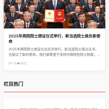
2025年两院院士颁证仪式举行，新当选院士肩负新使
命
2025年两院院士颁证仪式在京举行，新当选院士接过证书，
也接过了新的使命。他们被寄望于坚持中国特色院士制度，勇
担高水平科技自立自强的重任，并像爱护眼睛一样守护院...
01-15
👁️ 672
栏目热门