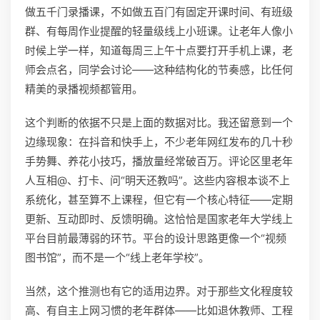
做五千门录播课，不如做五百门有固定开课时间、有班级
群、有每周作业提醒的轻量级线上小班课。让老年人像小
时候上学一样，知道每周三上午十点要打开手机上课，老
师会点名，同学会讨论——这种结构化的节奏感，比任何
精美的录播视频都管用。
这个判断的依据不只是上面的数据对比。我还留意到一个
边缘现象：在抖音和快手上，不少老年网红发布的几十秒
手势舞、养花小技巧，播放量经常破百万。评论区里老年
人互相@、打卡、问“明天还教吗”。这些内容根本谈不上
系统化，甚至算不上课程，但它有一个核心特征——定期
更新、互动即时、反馈明确。这恰恰是国家老年大学线上
平台目前最薄弱的环节。平台的设计思路更像一个“视频
图书馆”，而不是一个“线上老年学校”。
当然，这个推测也有它的适用边界。对于那些文化程度较
高、有自主上网习惯的老年群体——比如退休教师、工程