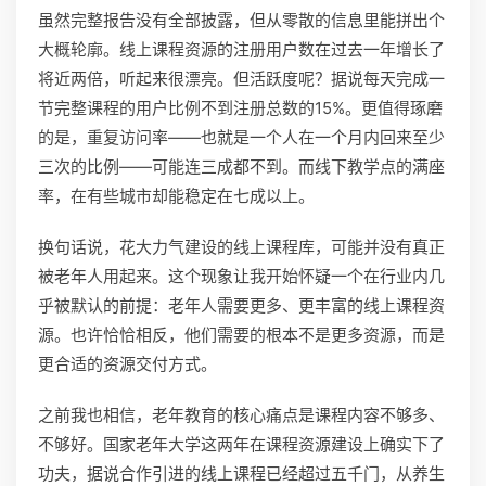
虽然完整报告没有全部披露，但从零散的信息里能拼出个
大概轮廓。线上课程资源的注册用户数在过去一年增长了
将近两倍，听起来很漂亮。但活跃度呢？据说每天完成一
节完整课程的用户比例不到注册总数的15%。更值得琢磨
的是，重复访问率——也就是一个人在一个月内回来至少
三次的比例——可能连三成都不到。而线下教学点的满座
率，在有些城市却能稳定在七成以上。
换句话说，花大力气建设的线上课程库，可能并没有真正
被老年人用起来。这个现象让我开始怀疑一个在行业内几
乎被默认的前提：老年人需要更多、更丰富的线上课程资
源。也许恰恰相反，他们需要的根本不是更多资源，而是
更合适的资源交付方式。
之前我也相信，老年教育的核心痛点是课程内容不够多、
不够好。国家老年大学这两年在课程资源建设上确实下了
功夫，据说合作引进的线上课程已经超过五千门，从养生