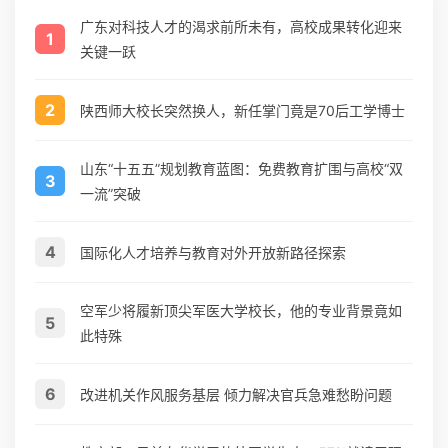
广东对科技人才的渴求前所未有，高校成果转化迎来
1
关键一跃
2
陕西师大校长突然换人，新任掌门竟是70后工学博士
山东“十五五”规划教育蓝图：免费教育扩围与高校“双
3
一流”突破
4
国际化人才培养与教育对外开放新路径探索
空军少将履新顶尖军医大学校长，他的专业背景竟如
5
此特殊
6
改进机关作风服务基层 倾力解决官兵急难愁盼问题