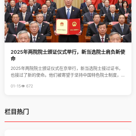
2025年两院院士颁证仪式举行，新当选院士肩负新使
命
2025年两院院士颁证仪式在京举行，新当选院士接过证书，
也接过了新的使命。他们被寄望于坚持中国特色院士制度，勇
担高水平科技自立自强的重任，并像爱护眼睛一样守护院...
01-15
👁️ 672
栏目热门