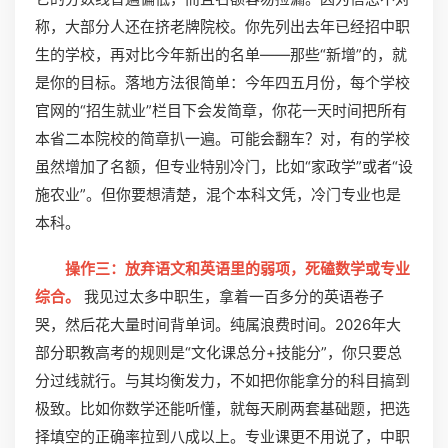
称，大部分人还在挤老牌院校。你先列出去年已经招中职
生的学校，再对比今年新出的名单——那些“新增”的，就
是你的目标。落地方法很简单：今年四五月份，每个学校
官网的“招生就业”栏目下会发简章，你花一天时间把所有
本省二本院校的简章扒一遍。可能会翻车？对，有的学校
虽然增加了名额，但专业特别冷门，比如“家政学”或者“设
施农业”。但你要想清楚，混个本科文凭，冷门专业也是
本科。
操作三：放弃语文和英语里的弱项，死磕数学或专业
综合。
我见过太多中职生，拿着一百多分的英语卷子
哭，然后花大量时间背单词。纯属浪费时间。2026年大
部分职教高考的规则是“文化课总分+技能分”，你只要总
分过线就行。与其均衡发力，不如把你能拿分的科目搞到
极致。比如你数学还能听懂，就每天刷两套基础题，把选
择填空的正确率拉到八成以上。专业课更不用说了，中职