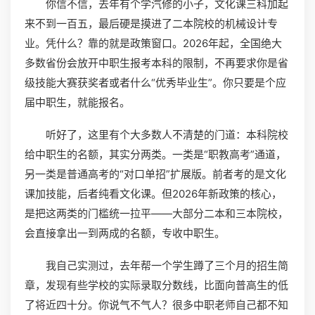
你信不信，去年有个学汽修的小子，文化课三科加起
来不到一百五，最后硬是摸进了二本院校的机械设计专
业。凭什么？靠的就是政策窗口。2026年起，全国绝大
多数省份会放开中职生报考本科的限制，不再要求你是省
级技能大赛获奖者或者什么“优秀毕业生”。你只要是个应
届中职生，就能报名。
听好了，这里有个大多数人不清楚的门道：本科院校
给中职生的名额，其实分两类。一类是“职教高考”通道，
另一类是普通高考的“对口单招”扩展版。前者考的是文化
课加技能，后者纯看文化课。但2026年新政策的核心，
是把这两类的门槛统一拉平——大部分二本和三本院校，
会直接拿出一到两成的名额，专收中职生。
我自己实测过，去年帮一个学生蹲了三个月的招生简
章，发现有些学校的实际录取分数线，比面向普高生的低
了将近四十分。你说气不气人？很多中职老师自己都不知