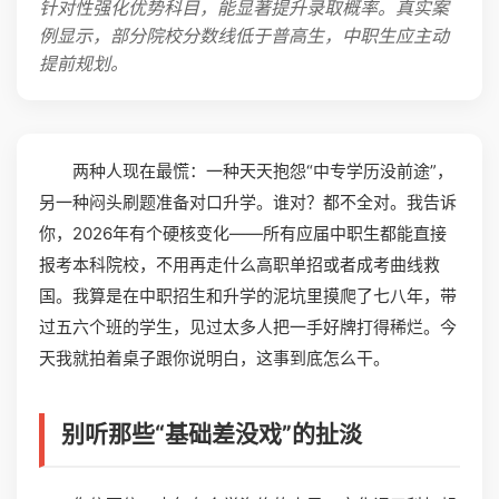
针对性强化优势科目，能显著提升录取概率。真实案
例显示，部分院校分数线低于普高生，中职生应主动
提前规划。
两种人现在最慌：一种天天抱怨“中专学历没前途”，
另一种闷头刷题准备对口升学。谁对？都不全对。我告诉
你，2026年有个硬核变化——所有应届中职生都能直接
报考本科院校，不用再走什么高职单招或者成考曲线救
国。我算是在中职招生和升学的泥坑里摸爬了七八年，带
过五六个班的学生，见过太多人把一手好牌打得稀烂。今
天我就拍着桌子跟你说明白，这事到底怎么干。
别听那些“基础差没戏”的扯淡