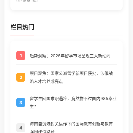
01-15
👁️ 902
供从心法到...
栏目热门
1
趋势洞察：2026年留学市场呈现三大新动向
项目聚焦：国家公派留学新项目获批，涉俄战
2
略人才培养成亮点
留学生回国求职遇冷，竟然拼不过国内985毕业
3
生？
海南自贸港封关运作下的国际教育创新与教育
4
强国建设路径