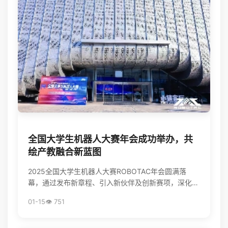
全国大学生机器人大赛年会成功举办，共
绘产教融合新蓝图
2025全国大学生机器人大赛ROBOTAC年会圆满落
幕，通过发布新章程、引入新伙伴及创新赛项，深化了
教育、竞赛与产业的链接，为培养机器人领域新质生产
01-15
👁️ 751
力人才和推动...