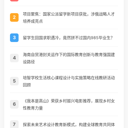
项目聚焦：国家公派留学新项目获批，涉俄战略人才
2
培养成亮点
3
留学生回国求职遇冷，竟然拼不过国内985毕业生？
海南自贸港封关运作下的国际教育创新与教育强国建
4
设路径
培智学校生活核心课程设计与实施策略在线教研活动
5
回顾
《我本是高山》荣获乡村振兴电影推荐，展现乡村女
6
性教育力量
7
探索未来艺术设计教育新模式，构建全球教育共同体