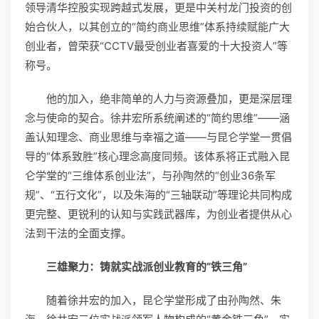
领导清华控股实现跨越式发展，更是中关村龙门投资的创
始合伙人，以其创立的“简约商业思维”体系持续赋能广大
创业者，曾荣获“CCTV最受创业者喜爱的十大投资人”等
称号。
他的加入，绝非简单的人力与资源叠加，更是深层理
念与使命的契合。徐井宏所系统阐述的“简约思维”——涵
盖认知理念、商业思维与幸福之道——与昆仑学堂一贯倡
导的“体系致胜”核心理念高度同频。该体系将正式融入昆
仑学堂的“三维体系创业法”，与孙陶然的“创业36条军
规”、“五行文化”，以及朱海的“三轴联动”等理论共同构成
更完整、更锐利的认知与实践武器库，为创业者提供从心
法到干法的全面支撑。
三雄聚力：铸就实战派创业教育的“铁三角”
随着徐井宏的加入，昆仑学堂形成了由孙陶然、朱