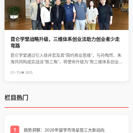
昆仑学堂战略升级，三维体系创业法助力创业者少走
弯路
昆仑学堂通过引入徐井宏及其“简约商业思维”，与孙陶然、朱
海共同构成实战派“铁三角”，将使命升级为“用三维体系创业
法，帮创业者少走弯路”，旨在为创业者提供从心法到...
01-15
👁️ 905
栏目热门
1
趋势洞察：2026年留学市场呈现三大新动向