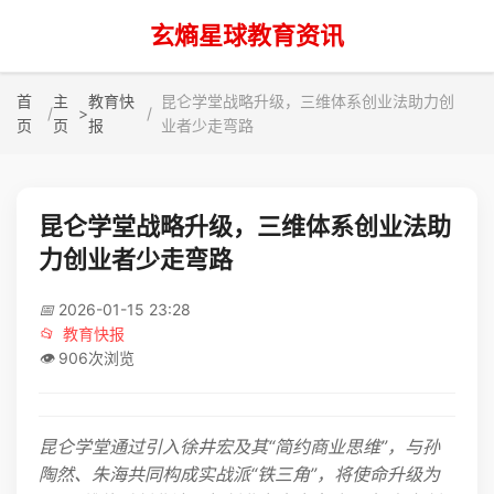
玄熵星球教育资讯
首
主
教育快
昆仑学堂战略升级，三维体系创业法助力创
>
页
页
报
业者少走弯路
昆仑学堂战略升级，三维体系创业法助
力创业者少走弯路
📅
2026-01-15 23:28
📂
教育快报
👁️
906次浏览
昆仑学堂通过引入徐井宏及其“简约商业思维”，与孙
陶然、朱海共同构成实战派“铁三角”，将使命升级为