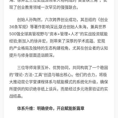
海、徐井宏三位实战派领军人物构成的“黄金铁三角”，实
现了创业教育领域一次罕见的强强联合。
创始人孙陶然，六次跨界创业成功，其总结的《创业
36条军规》等著作影响深远;联合创始人朱海，兼具世界
500强全球高管视野与“资本+管理+人才”的实战投资赋能
经验;新加入的徐井宏，则带来了深厚的学术底蕴、宏观
的产业格局及独特的生态构建视角，尤其在创业者的认知
提升与修身层面造诣颇深。
三位导师背景互补、优势协同，共同构筑了一个稳固
的“理论-方法-工具”创造与输出核心。他们的合力，将极
大推动昆仑学堂课程体系与赋能模式的系统化升级，确保
所提供的知识绝非纸上谈兵，而是经过多元场景验证的实
战结晶。
体系升维：明确使命，开启赋能新篇章