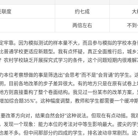
关联度
约七成
大
两倍左右
不到
定牢靠。因为模拟测试的样本量不大，而且参与模拟的学校本身
比普通学校更适应新题型。我有点怀疑，真正全面推行后，城乡
？农村学校缺乏开展探究式学习的条件，这个问题短期内很难解
力本位考察想做的事是筛选出“会思考”而不是“会背诵”的学生。
明，目前各地改革的步子差异很大。有的地方只是在原有试卷上
地方则直接重构了整个卷面结构。我见过一份某市的改革方案，
，增加综合题35%”。这种幅度调整，教师和学生都需要一个缓冲
只要改革方向对，结果自然会好”这种说法。但现在有点动摇。我
，发现一个现象：能力本位的考法对中等生影响最大。拔尖的学
也差不多。但中间那部分约四成的学生，排名波动非常剧烈。这