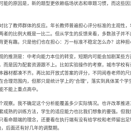
可能的原因是，新的题型更依赖临场状态和审题习惯，而这些因
对比了教师群体的反应。年长教师普遍担心评分标准的主观性，
两者的比例大概是一比二。但从学生的反馈来看，多数孩子并不
背更有趣。只是他们也在担心：万一标准不稳定怎么办？这种担
观的推测是：中考向能力本位的转变，短期内可能会加剧某些方
，而是因为配套资源跟不上。比如实验操作的考察，城市学校有
本器材都凑不齐。再比如开放式答案的评分，不同阅卷老师的尺
在合理范围内，但那只是统计学上的“合理”，落实到具体某个学
能不能上重点高中。
个观察。我不确定这个分析能覆盖多少实际情况。也许改革推进
套成熟的训练方法，学生的适应能力也比我们想象的要强。但我
只看命题端的理念，还要看在执行端有没有给学校和老师留出足
开始，后面还有好几年的调整期。