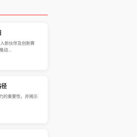
图
引入新伙伴及创新赛
...
路径
能力的重要性，并揭示