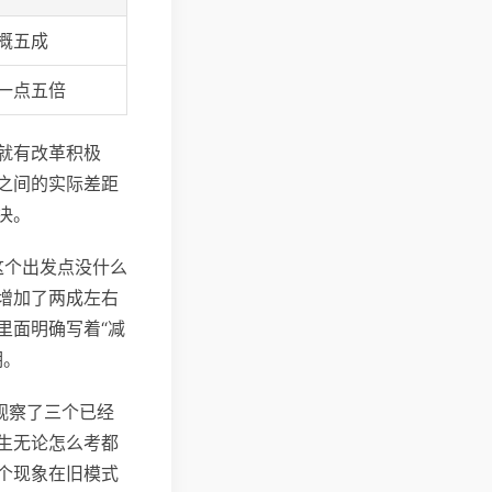
概五成
一点五倍
就有改革积极
之间的实际差距
决。
这个出发点没什么
增加了两成左右
里面明确写着“减
期。
观察了三个已经
生无论怎么考都
个现象在旧模式