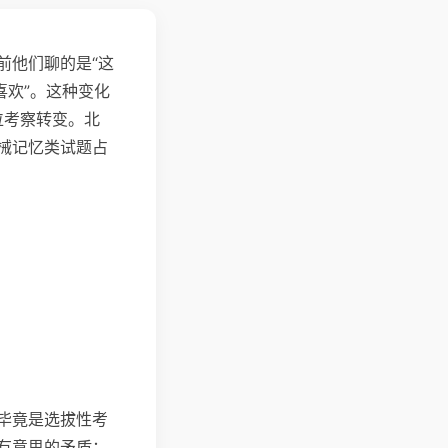
前他们聊的是“这
喜欢”。这种变化
位考察转变。北
械记忆类试题占
毕竟是选拔性考
有意思的矛盾：