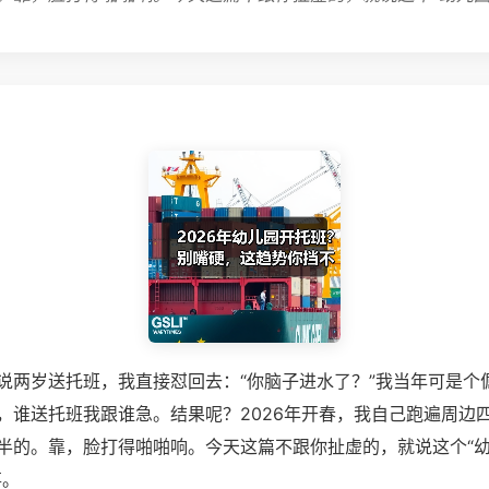
说两岁送托班，我直接怼回去：“你脑子进水了？”我当年可是个
，谁送托班我跟谁急。结果呢？2026年开春，我自己跑遍周边
半的。靠，脸打得啪啪响。今天这篇不跟你扯虚的，就说这个“
事。