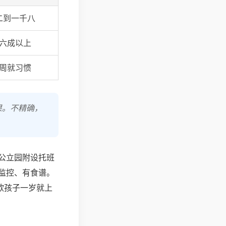
二到一千八
六成以上
周就习惯
果。不精确，
公立园附设托班
监控、有食谱。
欧孩子一岁就上