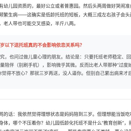
有幼儿园资质的，最好公立或者普惠园。然后头两周做好哭闹准
频繁生病——这确实是低龄托班的短板，大概三成左右孩子会头
，老人带也可能交叉感染，半斤八两。
岁以下送托班真的不会影响依恋关系吗？
究，也问过做儿童心理的朋友。结论是：只要托班老师稳定、回
量陪伴（别刷手机），影响微乎其微。反而比老人带那种“过度娇
你觉得不放心？那就三岁再送，没人逼你。但别自己累出病来才
骂的话：我依然觉得理想状态是妈妈陪到三岁。但理想能当饭吃吗
身体，哪个不压着你？幼儿园低龄化托班不是什么“教育创新”，