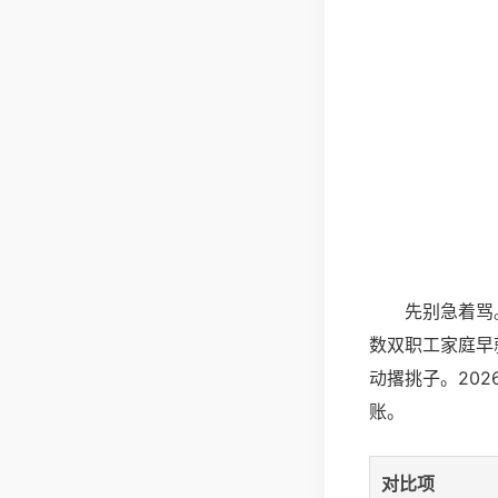
先别急着骂
数双职工家庭早
动撂挑子。20
账。
对比项