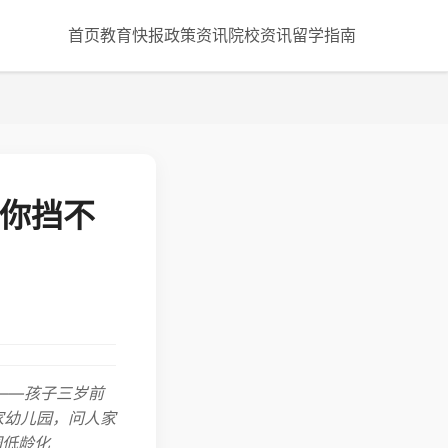
首页
教育快报
政策资讯
院校资讯
留学指南
势你挡不
——孩子三岁前
家幼儿园，问人家
园低龄化