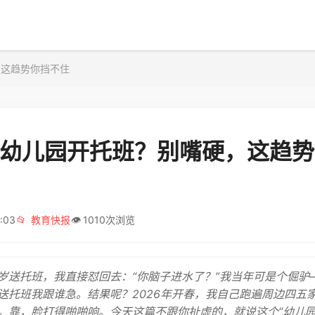
，这趋势你挡不住
6年幼儿园开托班？别嘴硬，这趋
:03
📂
教育快报
👁️
1010次浏览
岁送托班，我直接怼回去：“你脑子进水了？”我当年可是个倔驴
送托班我跟谁急。结果呢？2026年开春，我自己跑遍周边四五
。靠，脸打得啪啪响。今天这篇不跟你扯虚的，就说这个“幼儿