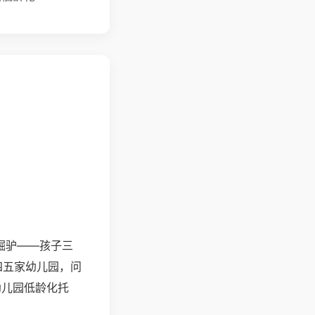
倔驴——孩子三
四五家幼儿园，问
幼儿园低龄化托