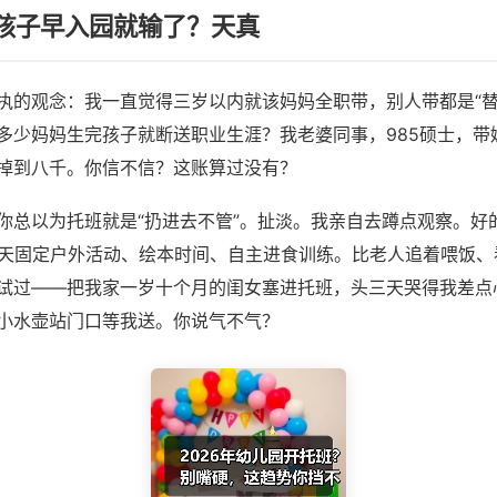
孩子早入园就输了？天真
执的观念：我一直觉得三岁以内就该妈妈全职带，别人带都是“替代
多少妈妈生完孩子就断送职业生涯？我老婆同事，985硕士，带
掉到八千。你信不信？这账算过没有？
你总以为托班就是“扔进去不管”。扯淡。我亲自去蹲点观察。好
每天固定户外活动、绘本时间、自主进食训练。比老人追着喂饭、
试过——把我家一岁十个月的闺女塞进托班，头三天哭得我差点
小水壶站门口等我送。你说气不气？