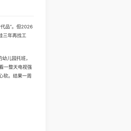
品”。但2026
娃三年再找工
的幼儿园托班，
看一整天电视强
心软。结果一周