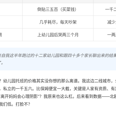
倒贴三五百（买菜钱）
一千
几乎耗尽，每天吵架
减少
期
上幼儿园后哭两三个月
一两
来自我这半年跑过的十二家幼儿园和跟四十多个家长聊出来的结
了。
？幼儿园托班的价格其实没你想的那么离谱。我这边二线城市，
，私立的一千五六。比保姆便宜一大截，关键是人家有资质、有
前离开妈妈会心理阴影”？我原来也这么杠。后来看到数据——北
我们低。打脸不？