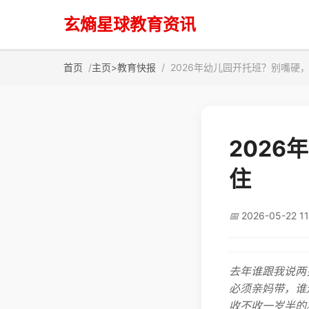
玄熵星球教育资讯
首页
主页
>
教育快报
2026年幼儿园开托班？别嘴硬
202
住
📅
2026-05-22 11
去年谁跟我说两
必须亲妈带，谁
收不收一岁半的