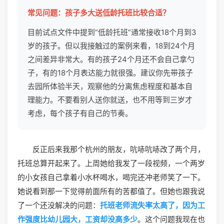
常见问题：孩子多大送低龄托班比较合适？
目前试点文件中提到“低龄托班”通常接收18个月到3
岁的孩子。但以我接触过的案例来看，18到24个月
之间差异非常大。有的孩子24个月还不会自己拿勺
子，有的18个月表达能力就很强。建议你先带孩子
去园所体验半天，观察他的分离焦虑程度和基本自
理能力。不要看别人送你就送，也不用等到三岁才
考虑，每个孩子有自己的节奏。
反正后来我那个杭州的朋友，吭哧吭哧改了两个月，
托班总算开起来了。上周她给我发了一段视频，一个两岁
的小女孩自己拿着小水杯喝水，喝完还冲老师笑了一下。
她说看到那一下觉得前面所有的苦都值了。但她也跟我说
了一个还没解决的问题：
托班老师流失率太高了，因为工
作强度比幼儿园大，工资却没高多少
。这个问题我现在也