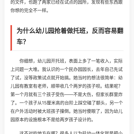
的文件，也跑了两家已经在试点的园所，发现有些东西跟
你想的完全不一样。
为什么幼儿园抢着做托班，反而容易翻
车？
你细想，幼儿园开托班，表面上多了一笔收入，实际
上问题一大堆。我认识的一个民办园园长，去年自己先试
了试，没等政策试点就开始搞。她当时的想法很简单：幼
儿园有教室有老师，顺带收几个两岁的孩子呗。结果呢？
第一个月就有三个孩子受伤——不是大伤，但家长群里炸
了。一个孩子从15厘米高的台阶上踩空磕了额头，另一个
在户外活动时被大班孩子撞倒。她当时傻眼了，因为幼儿
园原本的设施根本不是给两岁孩子设计的。
这不对的地方在哪？很多人以为托幼一体化就是把小