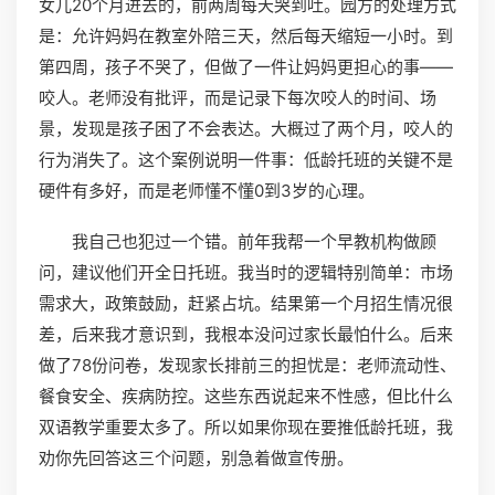
女儿20个月进去的，前两周每天哭到吐。园方的处理方式
是：允许妈妈在教室外陪三天，然后每天缩短一小时。到
第四周，孩子不哭了，但做了一件让妈妈更担心的事——
咬人。老师没有批评，而是记录下每次咬人的时间、场
景，发现是孩子困了不会表达。大概过了两个月，咬人的
行为消失了。这个案例说明一件事：低龄托班的关键不是
硬件有多好，而是老师懂不懂0到3岁的心理。
我自己也犯过一个错。前年我帮一个早教机构做顾
问，建议他们开全日托班。我当时的逻辑特别简单：市场
需求大，政策鼓励，赶紧占坑。结果第一个月招生情况很
差，后来我才意识到，我根本没问过家长最怕什么。后来
做了78份问卷，发现家长排前三的担忧是：老师流动性、
餐食安全、疾病防控。这些东西说起来不性感，但比什么
双语教学重要太多了。所以如果你现在要推低龄托班，我
劝你先回答这三个问题，别急着做宣传册。