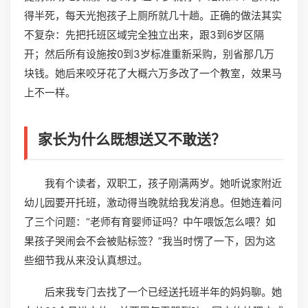
得半死，每天光抱孩子上厕所就几十趟。正确的做法其实
不复杂：先把托班区域完全独立出来，跟3到6岁区隔
开；然后所有设施按0到3岁标准重新采购，别省那几万
块钱。她后来咬牙花了大概六万多改了一个教室，效果马
上不一样。
家长为什么既想送又不敢送？
我有个读者，双职工，孩子刚满两岁。她听说家附近
幼儿园要开托班，激动得当晚就给我发消息。但她连着问
了三个问题：“老师有育婴师证吗？中午喂饭怎么喂？如
果孩子哭闹会不会被贴标签？”我当时愣了一下，因为这
些细节我从来没认真想过。
后来我专门去找了一个已经送托班半年的妈妈聊。她