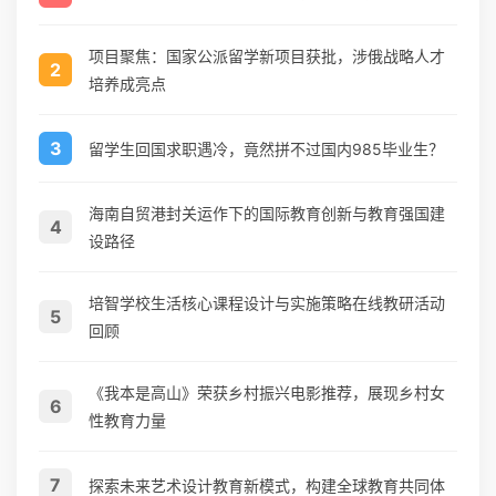
项目聚焦：国家公派留学新项目获批，涉俄战略人才
2
培养成亮点
3
留学生回国求职遇冷，竟然拼不过国内985毕业生？
海南自贸港封关运作下的国际教育创新与教育强国建
4
设路径
培智学校生活核心课程设计与实施策略在线教研活动
5
回顾
《我本是高山》荣获乡村振兴电影推荐，展现乡村女
6
性教育力量
7
探索未来艺术设计教育新模式，构建全球教育共同体