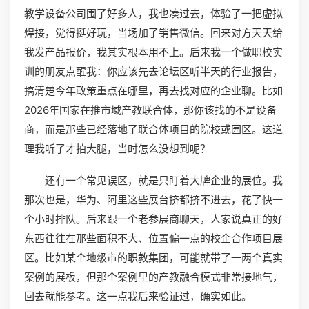
教学设备公司围了好多人，我也凑过去，体验了一把虚拟
焊接，觉得挺好玩，当场加了销售微信。回来对方天天给
我发产品报价，我其实根本用不上。后来我一个做职校实
训的朋友点醒我：你应该先去论坛区听半天的行业报告，
搞清楚今年政策重点在哪里，再去找对应的企业聊。比如
2026年国家在推市域产教联合体，那你该找的不是设备
商，而是那些已经落地了联合体项目的院校或园区。这道
理我听了才拍大腿，当时怎么没想到呢？
还有一个常见误区，就是只盯着大牌企业的展位。我
那次也是，华为、阿里这些展台挤都挤不进去，花了快一
个小时排队。后来跟一个老参展商聊天，人家说真正的好
东西往往在那些面积不大、位置偏一点的校企合作项目展
区。比如某个地级市的职教集团，可能就带了一两个真实
案例的展板，但那个案例里的产教融合模式非常接地气，
回去就能参考。这一点我后来验证过，确实如此。