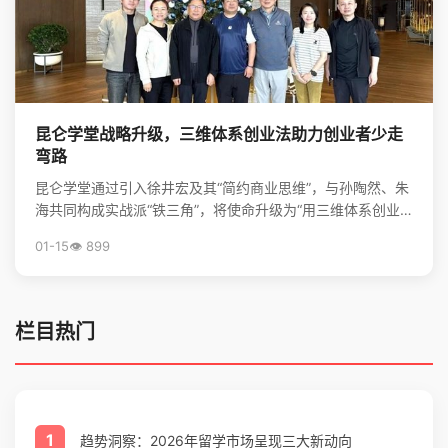
昆仑学堂战略升级，三维体系创业法助力创业者少走
弯路
昆仑学堂通过引入徐井宏及其“简约商业思维”，与孙陶然、朱
海共同构成实战派“铁三角”，将使命升级为“用三维体系创业
法，帮创业者少走弯路”，旨在为创业者提供从心法到...
01-15
👁️ 899
栏目热门
1
趋势洞察：2026年留学市场呈现三大新动向