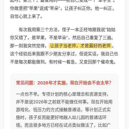
起哼。第三个，最管用的——把自己变成一个“笨学生”。
你故意把“苹果”说成“苹朵”，让孩子纠正你。他一纠正，
自信心就上来了。
有次我用第三个方法，侄子一本正经地跟我说“姑姑
你又错了，是苹果，不是苹朵”，然后自己重复了三遍。
那一刻我突然觉得，
让孩子当老师，才是最好的老师
。
这个经验后来我跟不少朋友分享过，但说实话，我自己也
不是每次都能做到。有时候一着急，又变回那个催命鬼。
常见问题：2026年才实施，现在开始会不会太早？
一点也不早。专项计划的核心是理念和资源支持，
并不是说2026年之前就不能做任何事。现在开始用
游戏化、低压力的方式接触普通话，等计划正式实
施时，孩子反而能更好地融入幼儿园的普通话环
境。而且很多地方已经在试点类似做法了，比如广