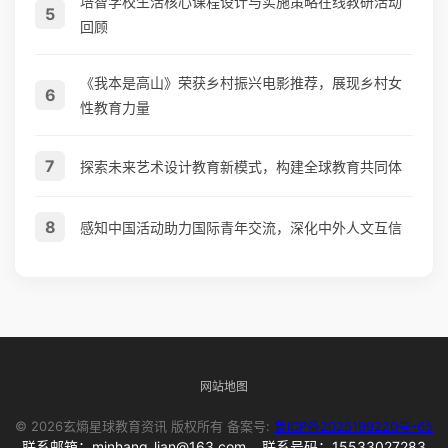
培智学校生活核心课程设计与实施策略在线教研活动
5
回顾
《我本是高山》荣获乡村振兴电影推荐，展现乡村女
6
性教育力量
7
探索未来艺术设计教育新模式，构建全球教育共同体
8
感知中国活动助力国际青年交流，深化中外人文互信
网站地图
© 2026玄熵星球教育资讯 版权所有 备案号:
鲁ICP备2025199220号-65
联系邮箱：minhang_lian@163.com 联系号码：15533027283