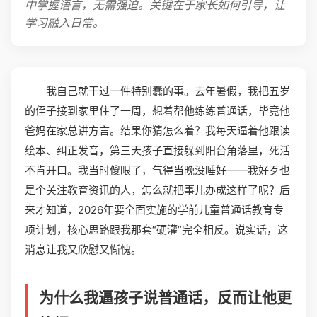
中掌握语言，无需强迫。关键在于家长如何引导，让
学习融入日常。
我自己就干过一件特别蠢的事。去年暑假，我把五岁
的侄子接到家里住了一周，想着帮他练练普通话，毕竟他
爸妈在家总讲方言。结果你猜怎么着？我每天逼着他跟读
绘本、纠正发音，第三天孩子直接躲到阳台角落里，死活
不肯开口。我当时傻眼了，气得当晚没睡好——我好歹也
是个关注教育资讯的人，怎么就把事儿办成这样了呢？后
来才知道，2026年要全面实施的学前儿童普通话教育专
项计划，核心思路跟我那套“硬灌”完全相反。说实话，这
消息让我又欣慰又惭愧。
为什么我逼孩子说普通话，反而让他更