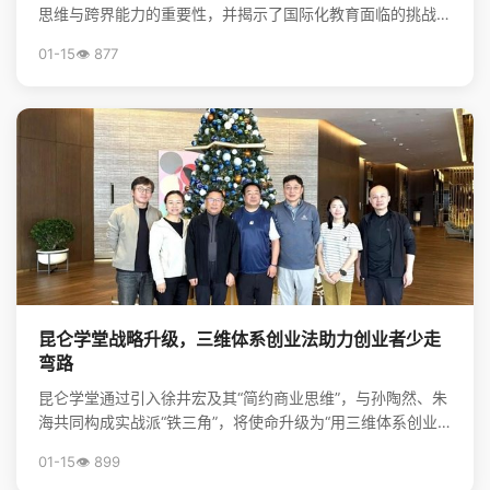
思维与跨界能力的重要性，并揭示了国际化教育面临的挑战与
升学新机遇，为行业创新提供了方向。
01-15
👁️ 877
昆仑学堂战略升级，三维体系创业法助力创业者少走
弯路
昆仑学堂通过引入徐井宏及其“简约商业思维”，与孙陶然、朱
海共同构成实战派“铁三角”，将使命升级为“用三维体系创业
法，帮创业者少走弯路”，旨在为创业者提供从心法到...
01-15
👁️ 899