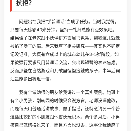
抗拒？
问题出在我把“学普通话”当成了任务。当时我觉得，
只要每天练够40来分钟，坚持一礼拜总能有点效果吧。
结果侄子在老家跟小伙伴讲方言眉飞色舞，到我这儿就像
被掐了嗓子的猫。后来我查了相关研究——其实也不确定
记没记准，大概有六成以上的城市幼儿在3-5岁阶段，如
果被强行要求只用普通话交流，会出现短暂的表达焦虑。
反而那些在自然游戏和儿歌里慢慢接触的孩子，半年后词
汇量能多出将近一倍。
我有个做幼师的朋友给我讲过一个真实案例。她班上
有个小男孩，刚转园的时候只会说方言，老师没逼他改，
而是每天用普通话讲故事、做手指谣，还特意请另一个普
通话比较好的小朋友跟他搭伙玩积木。两个多月后，小男
孩自己就切换过来了，而且方言也没丢。这事让我琢磨了