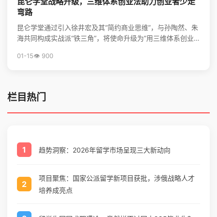
昆仑学堂战略升级，三维体系创业法助力创业者少走
弯路
昆仑学堂通过引入徐井宏及其“简约商业思维”，与孙陶然、朱
海共同构成实战派“铁三角”，将使命升级为“用三维体系创业
法，帮创业者少走弯路”，旨在为创业者提供从心法到...
01-15
👁️ 900
栏目热门
1
趋势洞察：2026年留学市场呈现三大新动向
项目聚焦：国家公派留学新项目获批，涉俄战略人才
2
培养成亮点