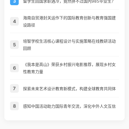
3
留学生回国求职遇冷，竟然拼不过国内985毕业生？
海南自贸港封关运作下的国际教育创新与教育强国建
4
设路径
培智学校生活核心课程设计与实施策略在线教研活动
5
回顾
《我本是高山》荣获乡村振兴电影推荐，展现乡村女
6
性教育力量
7
探索未来艺术设计教育新模式，构建全球教育共同体
8
感知中国活动助力国际青年交流，深化中外人文互信