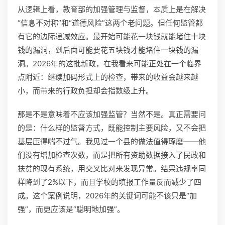
从逻辑上看，教育部的加强管理与监督，本质上是在解决
“信息不对称”和“道德风险”这两个老问题。但任何监管都
有它的边际递减效应。最开始可能花一块钱就能堵住十块
钱的漏洞，到后面可能要花五块钱才能堵住一块钱的漏
洞。2026年的这批新政，在我看来可能正处在一个临界
点附近：继续加码形式上的检查，带来的收益会越来越
小，而带来的行政负担却会指数级上升。
那是不是意味着不应该加强监管？当然不是。真正需要问
的是：什么样的监督方式，既能控制主要风险，又不会把
基层压得喘不过气。我见过一个县的做法值得琢磨——他
们没有增加检查次数，而是把所有资助数据接入了民政和
扶贫的现有系统，用交叉比对来发现异常。结果违规率同
样降到了2%以下，而且学校的填报工作量反而减少了四
成。这个案例说明，2026年的关键词可能不该只是“加
强”，而更应该是“聪明地加强”。