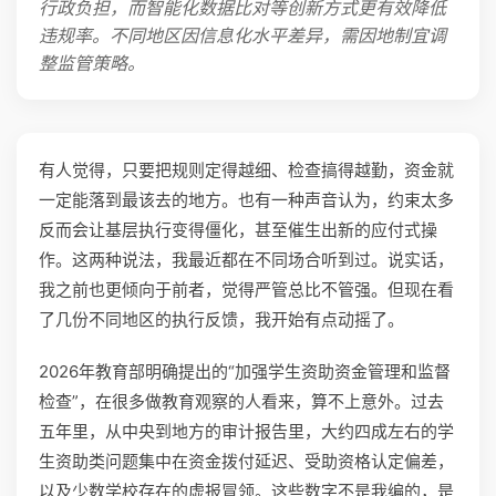
行政负担，而智能化数据比对等创新方式更有效降低
违规率。不同地区因信息化水平差异，需因地制宜调
整监管策略。
有人觉得，只要把规则定得越细、检查搞得越勤，资金就
一定能落到最该去的地方。也有一种声音认为，约束太多
反而会让基层执行变得僵化，甚至催生出新的应付式操
作。这两种说法，我最近都在不同场合听到过。说实话，
我之前也更倾向于前者，觉得严管总比不管强。但现在看
了几份不同地区的执行反馈，我开始有点动摇了。
2026年教育部明确提出的“加强学生资助资金管理和监督
检查”，在很多做教育观察的人看来，算不上意外。过去
五年里，从中央到地方的审计报告里，大约四成左右的学
生资助类问题集中在资金拨付延迟、受助资格认定偏差，
以及少数学校存在的虚报冒领。这些数字不是我编的，是