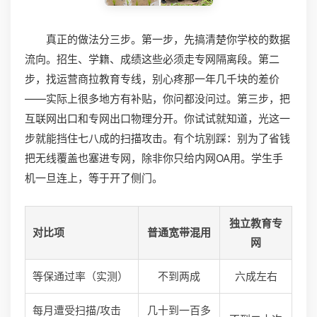
真正的做法分三步。第一步，先搞清楚你学校的数据
流向。招生、学籍、成绩这些必须走专网隔离段。第二
步，找运营商拉教育专线，别心疼那一年几千块的差价
——实际上很多地方有补贴，你问都没问过。第三步，把
互联网出口和专网出口物理分开。你试试就知道，光这一
步就能挡住七八成的扫描攻击。有个坑别踩：别为了省钱
把无线覆盖也塞进专网，除非你只给内网OA用。学生手
机一旦连上，等于开了侧门。
独立教育专
对比项
普通宽带混用
网
等保通过率（实测）
不到两成
六成左右
每月遭受扫描/攻击
几十到一百多