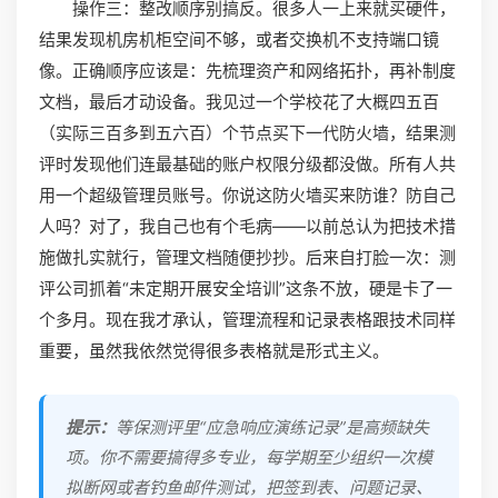
操作三：整改顺序别搞反。很多人一上来就买硬件，
结果发现机房机柜空间不够，或者交换机不支持端口镜
像。正确顺序应该是：先梳理资产和网络拓扑，再补制度
文档，最后才动设备。我见过一个学校花了大概四五百
（实际三百多到五六百）个节点买下一代防火墙，结果测
评时发现他们连最基础的账户权限分级都没做。所有人共
用一个超级管理员账号。你说这防火墙买来防谁？防自己
人吗？对了，我自己也有个毛病——以前总认为把技术措
施做扎实就行，管理文档随便抄抄。后来自打脸一次：测
评公司抓着“未定期开展安全培训”这条不放，硬是卡了一
个多月。现在我才承认，管理流程和记录表格跟技术同样
重要，虽然我依然觉得很多表格就是形式主义。
提示：
等保测评里“应急响应演练记录”是高频缺失
项。你不需要搞得多专业，每学期至少组织一次模
拟断网或者钓鱼邮件测试，把签到表、问题记录、