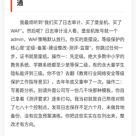
通
我最烦听到“我们买了日志审计、买了堡垒机、买了
WAF”。然后呢？日志审计没人看，堡垒机账号就一个
admin，WAF策略默认放行。你买的是摆设。等级保护的
核心是“定级-备案-建设整改-测评-监督”，你跳过任何一
步，证书就是废纸。操作一：先定级。绝大多数中小学的
教务系统、学籍系统都至少是等保二级，有的含大量学生
隐私能评到三级。你不信？去翻《教育行业网络安全等级
保护工作指导意见》，去年年底又重申了一次。操作二：
写差距分析。别请外面公司写一份几千块那种模板，你自
己拿着《测评要求》逐条打勾。我当初就是自己熬夜对照
了七八十个控制点，发现日志保存不足六个月、未做异地
备份、没有应急预案演练。你把这些实实在在列出来，整
改才有方向。