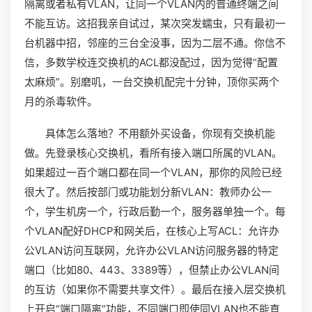
隔离或者私有VLAN，让同一个VLAN内的普通终端之间
不能互访。这招我亲自试过，某次突发蠕虫，只有最初一
台机器中招，邻座的三台全没事，因为二层不通。你信不
信，多数学校连交换机的ACL都没配过，因为觉得“配置
太麻烦”。别磨叽，一台交换机配完十分钟，顶你买两个
月的杀毒软件。
具体怎么落地？不用额外买设备，你现有交换机能
做。先登录核心交换机，看所有接入端口所属的VLAN。
如果超过一百个端口都在同一个VLAN，那你的风险已经
很大了。然后按部门或功能划分新VLAN：教师办公一
个，学生机房一个，行政后勤一个，服务器单独一个。每
个VLAN配好DHCP和网关后，在核心上写ACL：允许办
公VLAN访问互联网，允许办公VLAN访问服务器的特定
端口（比如80、443、3389等），但禁止办公VLAN间
的互访（如果你不需要共享文件）。最后在接入层交换机
上开启“端口隔离”功能，不同端口即使同VLAN也不能直