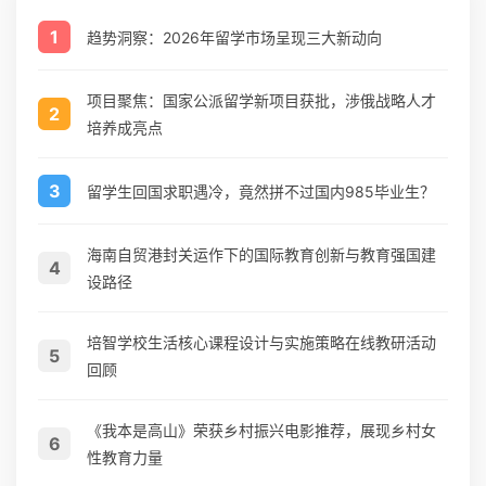
1
趋势洞察：2026年留学市场呈现三大新动向
项目聚焦：国家公派留学新项目获批，涉俄战略人才
2
培养成亮点
3
留学生回国求职遇冷，竟然拼不过国内985毕业生？
海南自贸港封关运作下的国际教育创新与教育强国建
4
设路径
培智学校生活核心课程设计与实施策略在线教研活动
5
回顾
《我本是高山》荣获乡村振兴电影推荐，展现乡村女
6
性教育力量