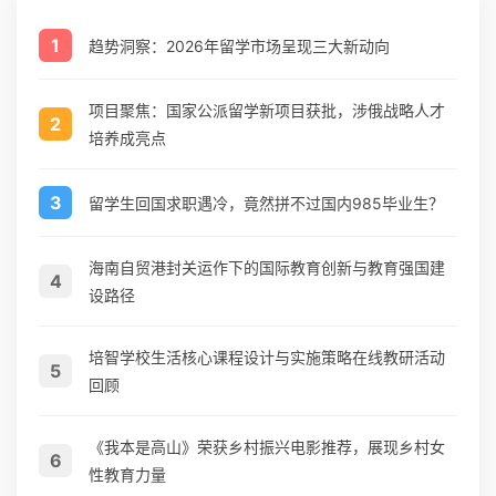
1
趋势洞察：2026年留学市场呈现三大新动向
项目聚焦：国家公派留学新项目获批，涉俄战略人才
2
培养成亮点
3
留学生回国求职遇冷，竟然拼不过国内985毕业生？
海南自贸港封关运作下的国际教育创新与教育强国建
4
设路径
培智学校生活核心课程设计与实施策略在线教研活动
5
回顾
《我本是高山》荣获乡村振兴电影推荐，展现乡村女
6
性教育力量