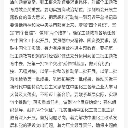
盾问题更复杂、职工群众期待要求更具体，对整个主题教
育成效至关重要。要切实提高政治站位，深刻领会开展主
题教育的重大意义，把思想和行动统一到习近平总书记重
要讲话精神和党中央决策部署上来，增强“四个意识”、坚
定“四个自信”、做到“两个维护”，确保主题教育各项任务
在中国化工扎实开展。要贯彻中央精神、国资委要求，紧
贴中国化工实际，有力有序有效推进主题教育。要把第一
批主题教育积累的好经验好做法充分运用到第二批主题教
育中去，把第一批“5个突出”延伸到基层，做到有机衔
接、无缝对接，以第一批整改推动第二批开展，以第二批
落地检验第一批成果、巩固拓展第一批成果，推动习近平
新时代中国特色社会主义思想在中国化工各级企业大学习
大普及大落实，不断迈上新台阶。要联系基层实际，实现
“4个推动”；落实重点任务，做到“4个贯穿始终”；强化组
织领导，狠抓“4个保证”，扎实推动中国化工第二批主题
教育深入开展，坚持问题导向，着力解决中国化工改革发
展和党的建设突出问题，着力压实领导责任，确保主题教