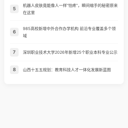
机器人皮肤竟能像人一样“怕疼”，瞬间缩手的秘密原来
5
在这里
985高校新增中外合作办学机构 前沿专业覆盖多个领
6
域
7
深圳职业技术大学2026年新增25个职业本科专业公示
8
山西十五五规划：教育科技人才一体化发展新蓝图
网站地图
© 2026玄熵星球教育资讯 版权所有 备案号:
鲁ICP备2025199220号-65