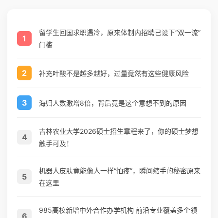
留学生回国求职遇冷，原来体制内招聘已设下“双一流”
1
门槛
2
补充叶酸不是越多越好，过量竟然有这些健康风险
3
海归人数激增8倍，背后竟是这个意想不到的原因
吉林农业大学2026硕士招生章程来了，你的硕士梦想
4
触手可及！
机器人皮肤竟能像人一样“怕疼”，瞬间缩手的秘密原来
5
在这里
985高校新增中外合作办学机构 前沿专业覆盖多个领
6