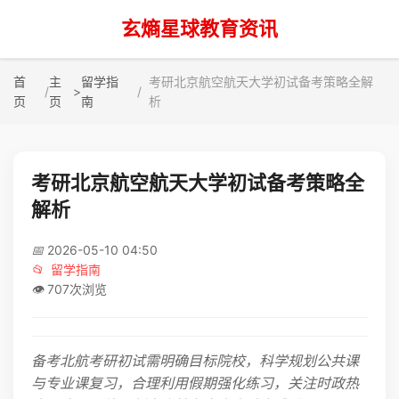
玄熵星球教育资讯
首
主
留学指
考研北京航空航天大学初试备考策略全解
>
页
页
南
析
考研北京航空航天大学初试备考策略全
解析
📅
2026-05-10 04:50
📂
留学指南
👁️
707次浏览
备考北航考研初试需明确目标院校，科学规划公共课
与专业课复习，合理利用假期强化练习，关注时政热