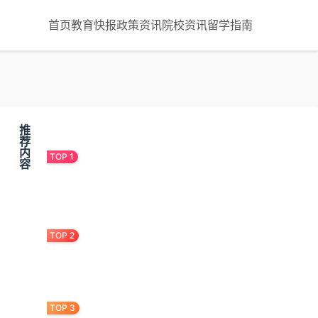
首页
教育快报
政策资讯
院校资讯
留学指南
推
最新内容
荐
内
容
宝宝早教真难？这3步
轻松搞定
827次浏览
为什么孩子越早学习越
难专注？《恩育堂早教
595次浏览
早教中心起名难？这三