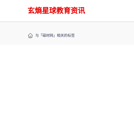
玄熵星球教育资讯
与「磁材网」相关的标签
标签：磁材网
共找到「磁材网」相关结果
{eyou:list titlelen='40' l