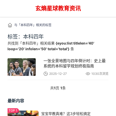
玄熵星球教育资讯
与「本科四年」相关的标签
标签：本科四年
共找到「本科四年」相关结果
{eyou:list titlelen='40'
loop='20' infolen='50' total='total'}
条
一张全景地图与四年倒计时：史上最
系统的本科留学规划终极指南
2025-12-27
1030次浏览
共
1
页
1
条
最新内容
宝宝早教真难？这3步轻松搞定